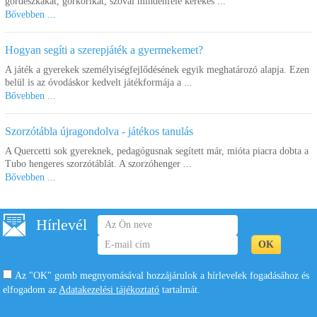
gördeszkákat, görkorikat, szóval mindenféle kerekes ...
Bővebben ...
Hogyan segíti a szerepjáték a gyermekemet?
A játék a gyerekek személyiségfejlődésének egyik meghatározó alapja. Ezen
belül is az óvodáskor kedvelt játékformája a ...
Bővebben ...
Szorzótábla újragondolva - játékos tanulás
A Quercetti sok gyereknek, pedagógusnak segített már, mióta piacra dobta a
Tubo hengeres szorzótáblát. A szorzóhenger ...
Bővebben ...
Hírlevél
Az "OK" gomb megnyomásával hozzájárulok a hírlevelek fogadásához és
elfogadom az
Adatakezelési tájékoztató
tartalmát.