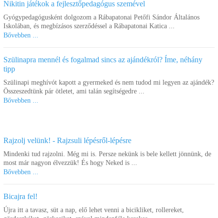
Nikitin játékok a fejlesztőpedagógus szemével
Gyógypedagógusként dolgozom a Rábapatonai Petőfi Sándor Általános
Iskolában, és megbízásos szerződéssel a Rábapatonai Katica ...
Bővebben ...
Szülinapra mennél és fogalmad sincs az ajándékról? Íme, néhány
tipp
Szülinapi meghívót kapott a gyermeked és nem tudod mi legyen az ajándék?
Összeszedtünk pár ötletet, ami talán segítségedre ...
Bővebben ...
Rajzolj velünk! - Rajzsuli lépésről-lépésre
Mindenki tud rajzolni. Még mi is. Persze nekünk is bele kellett jönnünk, de
most már nagyon élvezzük! És hogy Neked is ...
Bővebben ...
Bicajra fel!
Újra itt a tavasz, süt a nap, elő lehet venni a bicikliket, rollereket,