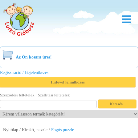
Rólunk
Óvoda
Az Ön kosara üres!
Bölcsőde
Regisztráció / Bejelentkezés
Család
Hírlevél feliratkozás
Akció
|
Szerződési feltételek
Szállítási feltételek
Újdonság
Viszonteladóknak
Nyitólap
/
Kirakó, puzzle
/
Fogós puzzle
Letöltések