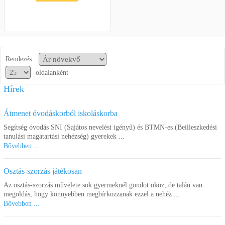
Rendezés:
oldalanként
Hírek
Átmenet óvodáskorból iskoláskorba
Segítség óvodás SNI (Sajátos nevelési igényű) és BTMN-es (Beilleszkedési
tanulási magatartási nehézség) gyerekek ...
Bővebben ...
Osztás-szorzás játékosan
Az osztás-szorzás művelete sok gyermeknél gondot okoz, de talán van
megoldás, hogy könnyebben megbírkozzanak ezzel a nehéz ...
Bővebben ...