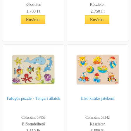
Készleten
Készleten
1.700 Ft
2.750 Ft
Kosárba
Kosárba
Fafogós puzzle - Tengeri állatok
Első kirákó játékom
Cikkszám: 57953
Cikkszám: 57342
Előrendelhető
Készleten
3.550 Ft
3.550 Ft