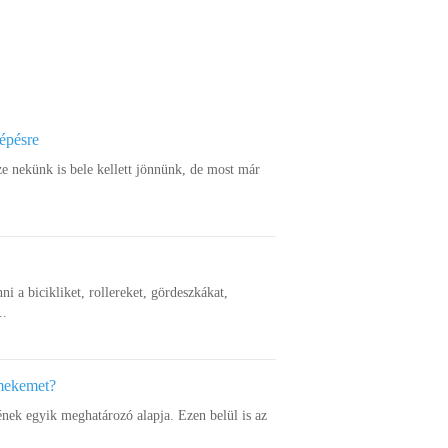
lépésre
ze nekünk is bele kellett jönnünk, de most már
nni a bicikliket, rollereket, gördeszkákat,
..
rmekemet?
ének egyik meghatározó alapja. Ezen belül is az