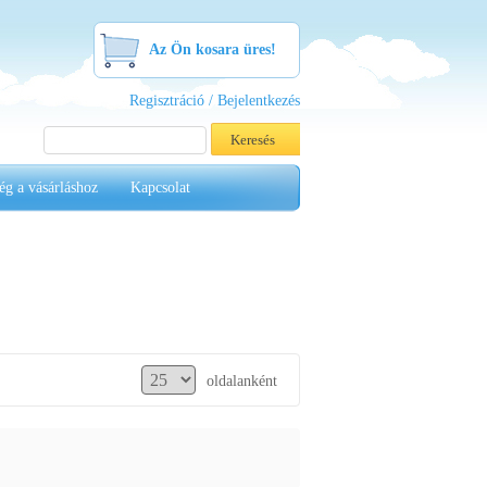
Az Ön kosara üres!
Regisztráció / Bejelentkezés
ég a vásárláshoz
Kapcsolat
oldalanként