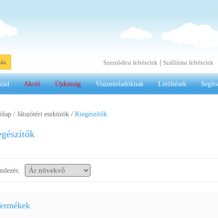
|
zás
Szerződési feltételek
Szállítási feltételek
alád
Akció
Újdonság
Viszonteladóknak
Letöltések
Segíts
ólap
/
Játszótéri eszközök
/
Kiegészítők
egészítők
ndezés:
ermékek