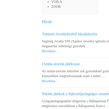
VOILA
ZOOB
Hírek
Átmenet óvodáskorból iskoláskorba
Segítség óvodás SNI (Sajátos nevelési igényű) é
magatartási nehézség) gyerekek ...
Bővebben ...
Osztás-szorzás játékosan
Az osztás-szorzás művelete sok gyermeknél gond
könnyebben megbírkozzanak ezzel a nehéz ...
Bővebben ...
Nikitin játékok a fejlesztőpedagógus szemé
Gyógypedagógusként dolgozom a Rábapatonai Pet
megbízásos szerződéssel a Rábapatonai Katica ...