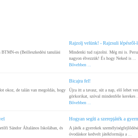
Rajzolj velünk! - Rajzsuli lépésről-
s BTMN-es (Beilleszkedési tanulási
Mindenki tud rajzolni. Még mi is. Pers
nagyon élvezzük! És hogy Neked is ...
Bővebben ...
Bicajra fel!
ot okoz, de talán van megoldás, hogy
Újra itt a tavasz, süt a nap, elő lehet ve
görkorikat, szóval mindenféle kerekes .
Bővebben ...
vel
Hogyan segíti a szerepjáték a gye
őfi Sándor Általános Iskolában, és
A játék a gyerekek személyiségfejlődés
óvodáskor kedvelt játékformája a ...