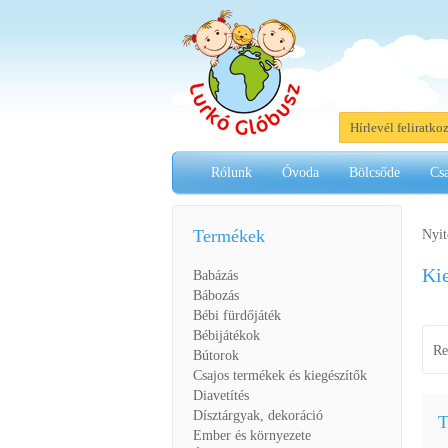
Hírlevél feliratko
Rólunk
Óvoda
Bölcsőde
Cs
Termékek
Nyit
Ki
Babázás
Bábozás
Bébi fürdőjáték
Bébijátékok
Re
Bútorok
Csajos termékek és kiegészítők
Diavetítés
Dísztárgyak, dekoráció
T
Ember és környezete