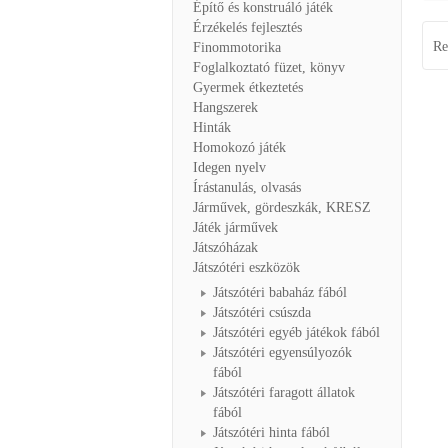
Építő és konstruáló játék
Érzékelés fejlesztés
Re
Finommotorika
Foglalkoztató füzet, könyv
Gyermek étkeztetés
Hangszerek
Hinták
Homokozó játék
Idegen nyelv
Írástanulás, olvasás
Járművek, gördeszkák, KRESZ
Játék járművek
Játszóházak
Játszótéri eszközök
Játszótéri babaház fából
Játszótéri csúszda
Játszótéri egyéb játékok fából
Játszótéri egyensúlyozók
fából
Játszótéri faragott állatok
fából
Játszótéri hinta fából