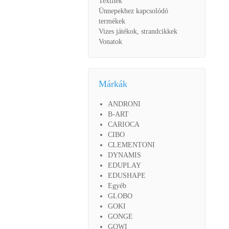
Textilek
Ünnepekhez kapcsolódó
termékek
Vizes játékok, strandcikkek
Vonatok
Márkák
ANDRONI
B-ART
CARIOCA
CIBO
CLEMENTONI
DYNAMIS
EDUPLAY
EDUSHAPE
Egyéb
GLOBO
GOKI
GONGE
GOWI