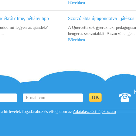
Bővebben ...
ndékról? Íme, néhány tipp
Szorzótábla újragondolva - játékos 
tudod mi legyen az ajándék?
A Quercetti sok gyereknek, pedagógusna
...
hengeres szorzótáblát. A szorzóhenger .
Bővebben ...
 hírlevelek fogadásához és elfogadom az
Adatakezelési tájékoztató