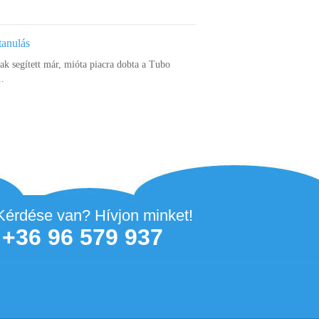
tanulás
k segített már, mióta piacra dobta a Tubo
..
Kérdése van? Hívjon minket!
+36 96 579 937