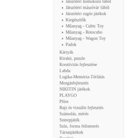
Játszótéri homokozó fából
Játszótéri mászóvár fából
Játszótéri rugós játékok
Kiegészítők
Műanyag - Cubic Toy
Műanyag - Rotocubo
Műanyag - Wagon Toy
Padok
Kártyák
Kirakó, puzzle
Kreativitás fejlesztése
Labda
Logika-Memória-Térlátás
Mozgásfejlesztés
NIKITIN játékok
PLAYGO
Plüss
Rajz és vizuális fejlesztés
Számolás, mérés
Szerepjáték
Szín, forma felismerés
Társasjátékok