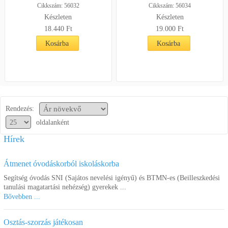
Cikkszám: 56032
Cikkszám: 56034
Készleten
Készleten
18.440
Ft
19.000
Ft
Kosárba
Kosárba
Rendezés:
oldalanként
Hírek
Átmenet óvodáskorból iskoláskorba
Segítség óvodás SNI (Sajátos nevelési igényű) és BTMN-es (Beilleszkedési
tanulási magatartási nehézség) gyerekek ...
Bővebben ...
Osztás-szorzás játékosan