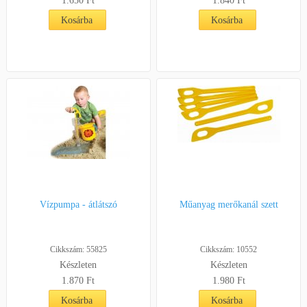
1.650
Ft
1.840
Ft
Kosárba
Kosárba
Vízpumpa - átlátszó
Műanyag merőkanál szett
Cikkszám: 55825
Cikkszám: 10552
Készleten
Készleten
1.870
Ft
1.980
Ft
Kosárba
Kosárba