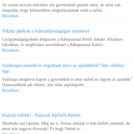
Az osztás-szorzás művelete sok gyermeknél gondot okoz, de talán van
megoldás, hogy könnyebben megbírkozzanak ezzel a nehéz ...
Bővebben ...
Nikitin játékok a fejlesztőpedagógus szemével
Gyógypedagógusként dolgozom a Rábapatonai Petőfi Sándor Általános
Iskolában, és megbízásos szerződéssel a Rábapatonai Katica ...
Bővebben ...
Szülinapra mennél és fogalmad sincs az ajándékról? Íme, néhány
tipp
Szülinapi meghívót kapott a gyermeked és nem tudod mi legyen az ajándék?
Összeszedtünk pár ötletet, ami talán segítségedre ...
Bővebben ...
Rajzolj velünk! - Rajzsuli lépésről-lépésre
Mindenki tud rajzolni. Még mi is. Persze nekünk is bele kellett jönnünk, de
most már nagyon élvezzük! És hogy Neked is ...