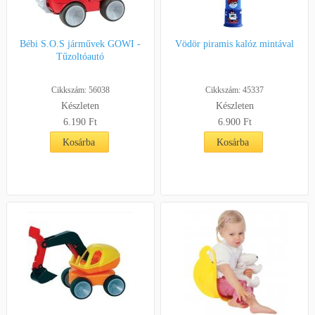
Bébi S.O.S járművek GOWI -
Vödör piramis kalóz mintával
Tűzoltóautó
Cikkszám: 56038
Cikkszám: 45337
Készleten
Készleten
6.190
Ft
6.900
Ft
Kosárba
Kosárba