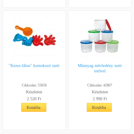
"Kezes-lábas" homokozó szett
Műanyag mérőedény szett
tetővel
Cikkszám: 55856
Cikkszám: 42807
Készleten
Készleten
2.520
Ft
2.990
Ft
Kosárba
Kosárba