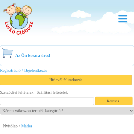
Rólunk
Óvoda
Az Ön kosara üres!
Bölcsőde
Regisztráció / Bejelentkezés
Család
Hírlevél feliratkozás
Akció
|
Szerződési feltételek
Szállítási feltételek
Újdonság
Viszonteladóknak
Nyitólap
/
Márka
Letöltések