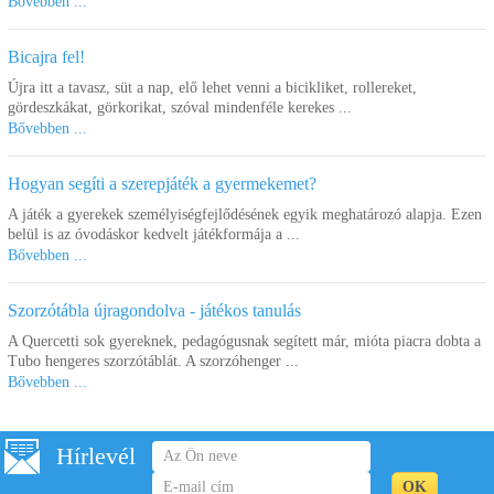
Bővebben ...
Bicajra fel!
Újra itt a tavasz, süt a nap, elő lehet venni a bicikliket, rollereket,
gördeszkákat, görkorikat, szóval mindenféle kerekes ...
Bővebben ...
Hogyan segíti a szerepjáték a gyermekemet?
A játék a gyerekek személyiségfejlődésének egyik meghatározó alapja. Ezen
belül is az óvodáskor kedvelt játékformája a ...
Bővebben ...
Szorzótábla újragondolva - játékos tanulás
A Quercetti sok gyereknek, pedagógusnak segített már, mióta piacra dobta a
Tubo hengeres szorzótáblát. A szorzóhenger ...
Bővebben ...
Hírlevél