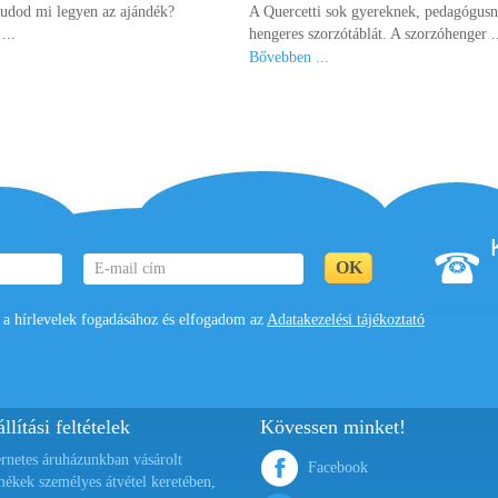
tudod mi legyen az ajándék?
A Quercetti sok gyereknek, pedagógusna
...
hengeres szorzótáblát. A szorzóhenger .
Bővebben ...
 hírlevelek fogadásához és elfogadom az
Adatakezelési tájékoztató
llítási feltételek
Kövessen minket!
ernetes áruházunkban vásárolt
Facebook
mékek személyes átvétel keretében,