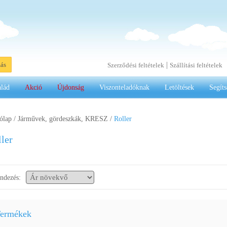
|
zás
Szerződési feltételek
Szállítási feltételek
alád
Akció
Újdonság
Viszonteladóknak
Letöltések
Segíts
ólap
/
Járművek, gördeszkák, KRESZ
/
Roller
ler
ndezés:
ermékek