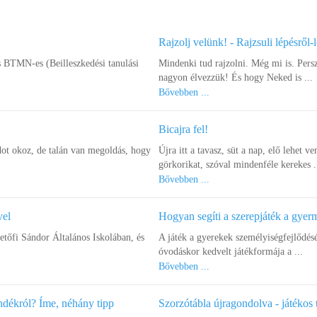
Rajzolj velünk! - Rajzsuli lépésről-
s BTMN-es (Beilleszkedési tanulási
Mindenki tud rajzolni. Még mi is. Pers
nagyon élvezzük! És hogy Neked is ...
Bővebben ...
Bicajra fel!
ot okoz, de talán van megoldás, hogy
Újra itt a tavasz, süt a nap, elő lehet ve
görkorikat, szóval mindenféle kerekes .
Bővebben ...
vel
Hogyan segíti a szerepjáték a gye
őfi Sándor Általános Iskolában, és
A játék a gyerekek személyiségfejlődés
óvodáskor kedvelt játékformája a ...
Bővebben ...
ndékról? Íme, néhány tipp
Szorzótábla újragondolva - játékos 