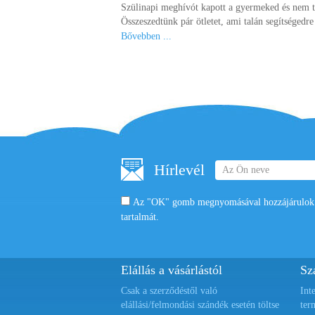
Szülinapi meghívót kapott a gyermeked és nem 
Összeszedtünk pár ötletet, ami talán segítségedre 
Bővebben ...
Hírlevél
Az "OK" gomb megnyomásával hozzájárulok a
tartalmát.
Elállás a vásárlástól
Szá
Csak a szerződéstől való
Int
elállási/felmondási szándék esetén töltse
ter