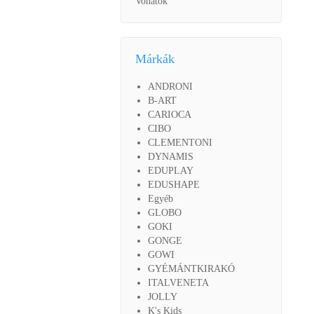
Vonatok
Márkák
ANDRONI
B-ART
CARIOCA
CIBO
CLEMENTONI
DYNAMIS
EDUPLAY
EDUSHAPE
Egyéb
GLOBO
GOKI
GONGE
GOWI
GYÉMÁNTKIRAKÓ
ITALVENETA
JOLLY
K's Kids