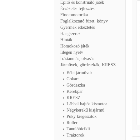
Építő és konstruáló játék
Érzékelés fejlesztés
Finommotorika
Foglalkoztató füzet, könyv
Gyermek étkeztetés
Hangszerek
Hinták
Homokozó játék
Idegen nyelv
Írástanulás, olvasás
Járművek, gördeszkák, KRESZ
Bébi járművek
Gokart
Gördeszka
Kerékpár
KRESZ
Lábbal hajtós kismotor
Négykerekű kisjármű
Puky kiegészítők
Roller
Tanulóbicikli
Traktorok