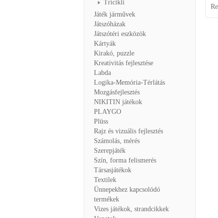
Tricikli
Re
Játék járművek
Játszóházak
Játszótéri eszközök
Kártyák
Kirakó, puzzle
Kreativitás fejlesztése
Labda
Logika-Memória-Térlátás
Mozgásfejlesztés
NIKITIN játékok
PLAYGO
Plüss
Rajz és vizuális fejlesztés
Számolás, mérés
Szerepjáték
Szín, forma felismerés
Társasjátékok
Textilek
Ünnepekhez kapcsolódó
termékek
Vizes játékok, strandcikkek