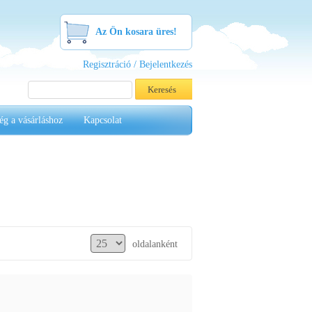
Az Ön kosara üres!
Regisztráció / Bejelentkezés
ég a vásárláshoz
Kapcsolat
oldalanként