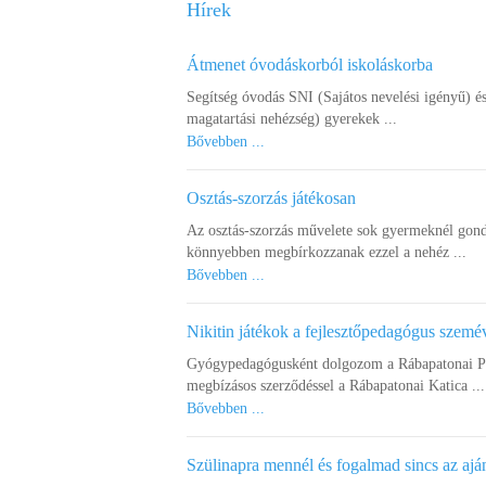
Hírek
Átmenet óvodáskorból iskoláskorba
Segítség óvodás SNI (Sajátos nevelési igényű) é
magatartási nehézség) gyerekek ...
Bővebben ...
Osztás-szorzás játékosan
Az osztás-szorzás művelete sok gyermeknél gond
könnyebben megbírkozzanak ezzel a nehéz ...
Bővebben ...
Nikitin játékok a fejlesztőpedagógus szemé
Gyógypedagógusként dolgozom a Rábapatonai Pet
megbízásos szerződéssel a Rábapatonai Katica ...
Bővebben ...
Szülinapra mennél és fogalmad sincs az ajá