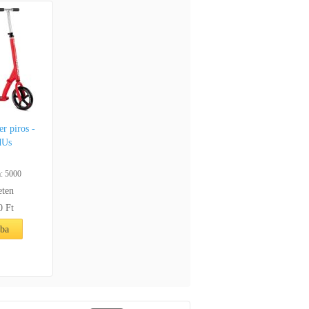
r piros -
dUs
: 5000
eten
0 Ft
rba