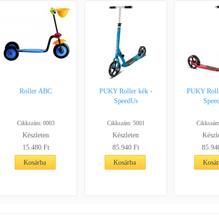
Roller ABC
PUKY Roller kék -
PUKY Rolle
SpeedUs
Spee
Cikkszám: 0003
Cikkszám: 5001
Cikkszám
Készleten
Készleten
Készl
15.480 Ft
85.940 Ft
85.94
Kosárba
Kosárba
Kosá