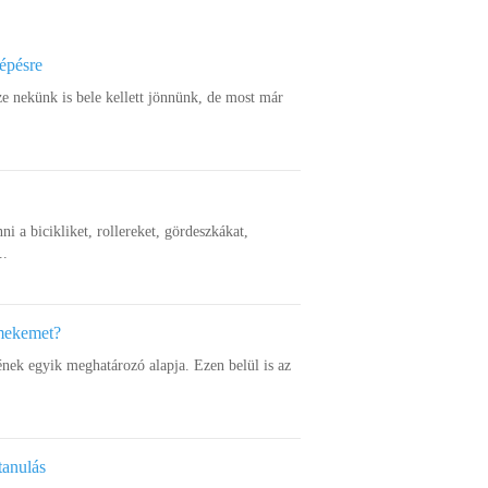
lépésre
ze nekünk is bele kellett jönnünk, de most már
nni a bicikliket, rollereket, gördeszkákat,
..
rmekemet?
ének egyik meghatározó alapja. Ezen belül is az
tanulás