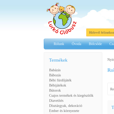
Hírlevél feliratko
Rólunk
Óvoda
Bölcsőde
Cs
Termékek
Nyit
Rol
Babázás
Bábozás
Bébi fürdőjáték
Bébijátékok
Re
Bútorok
Csajos termékek és kiegészítők
Diavetítés
Dísztárgyak, dekoráció
T
Ember és környezete