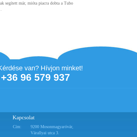
k segített már, mióta piacra dobta a Tubo
..
Kérdése van? Hívjon minket!
+36 96 579 937
Kapcsolat
Cím:
9200 Mosonmagyaróvár,
Várallyai utca 3.