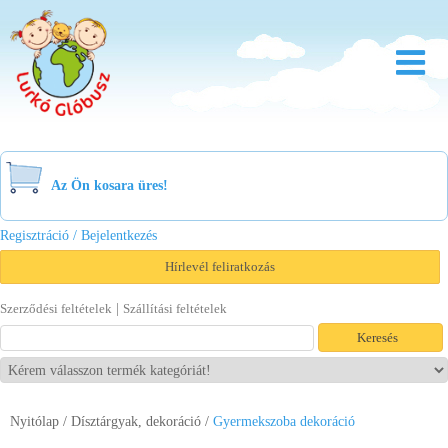
Rólunk
Óvoda
Az Ön kosara üres!
Bölcsőde
Regisztráció / Bejelentkezés
Család
Hírlevél feliratkozás
Akció
|
Szerződési feltételek
Szállítási feltételek
Újdonság
Viszonteladóknak
Nyitólap
/
Dísztárgyak, dekoráció
/
Letöltések
Gyermekszoba dekoráció