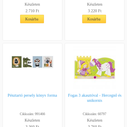
Készleten
Készleten
2.710 Ft
3.220 Ft
Kosárba
Kosárba
Pénztartó persely könyv forma
Fogas 3 akasztóval - Hercegnő és
unikornis
Cikkszám: 991466
Cikkszám: 60797
Készleten
Készleten
3.360 Ft
3.760 Ft