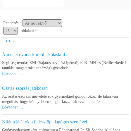
Rendezés:
oldalanként
Hírek
Átmenet óvodáskorból iskoláskorba
Segítség óvodás SNI (Sajátos nevelési igényű) és BTMN-es (Beilleszkedési
tanulási magatartási nehézség) gyerekek ...
Bővebben ...
Osztás-szorzás játékosan
Az osztás-szorzás művelete sok gyermeknél gondot okoz, de talán van
megoldás, hogy könnyebben megbírkozzanak ezzel a nehéz ...
Bővebben ...
Nikitin játékok a fejlesztőpedagógus szemével
Gyógypedagógusként dolgozom a Rábapatonai Petőfi Sándor Általános