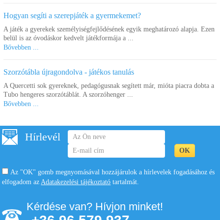
Hogyan segíti a szerepjáték a gyermekemet?
A játék a gyerekek személyiségfejlődésének egyik meghatározó alapja. Ezen
belül is az óvodáskor kedvelt játékformája a ...
Bővebben ...
Szorzótábla újragondolva - játékos tanulás
A Quercetti sok gyereknek, pedagógusnak segített már, mióta piacra dobta a
Tubo hengeres szorzótáblát. A szorzóhenger ...
Bővebben ...
Hírlevél
Az "OK" gomb megnyomásával hozzájárulok a hírlevelek fogadásához és
elfogadom az
Adatakezelési tájékoztató
tartalmát.
Kérdése van? Hívjon minket!