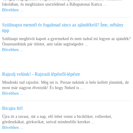
Iskolában, és megbízásos szerződéssel a Rábapatonai Katica ...
Bővebben ...
Szülinapra mennél és fogalmad sincs az ajándékról? Íme, néhány
tipp
Szülinapi meghívót kapott a gyermeked és nem tudod mi legyen az ajándék?
Összeszedtünk pár ötletet, ami talán segítségedre ...
Bővebben ...
Rajzolj velünk! - Rajzsuli lépésről-lépésre
Mindenki tud rajzolni. Még mi is. Persze nekünk is bele kellett jönnünk, de
most már nagyon élvezzük! És hogy Neked is ...
Bővebben ...
Bicajra fel!
Újra itt a tavasz, süt a nap, elő lehet venni a bicikliket, rollereket,
gördeszkákat, görkorikat, szóval mindenféle kerekes ...
Bővebben ...