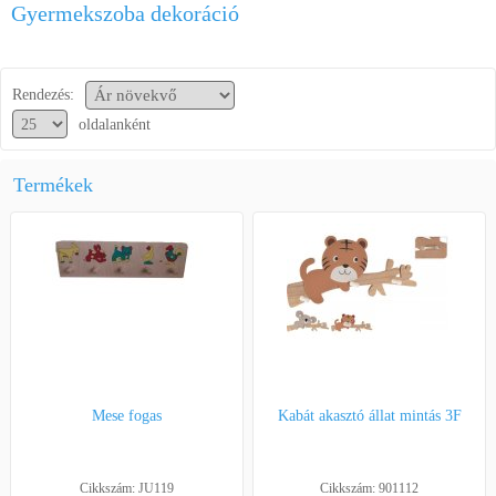
Gyermekszoba dekoráció
Segítség a vásárláshoz
Kapcsolat
Rendezés:
oldalanként
Termékek
Mese fogas
Kabát akasztó állat mintás 3F
Cikkszám: JU119
Cikkszám: 901112