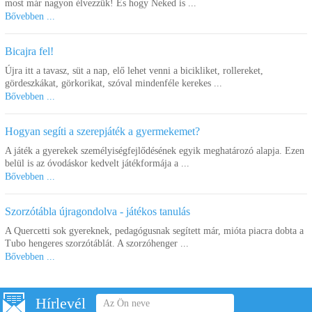
most már nagyon élvezzük! És hogy Neked is ...
Bővebben ...
Bicajra fel!
Újra itt a tavasz, süt a nap, elő lehet venni a bicikliket, rollereket,
gördeszkákat, görkorikat, szóval mindenféle kerekes ...
Bővebben ...
Hogyan segíti a szerepjáték a gyermekemet?
A játék a gyerekek személyiségfejlődésének egyik meghatározó alapja. Ezen
belül is az óvodáskor kedvelt játékformája a ...
Bővebben ...
Szorzótábla újragondolva - játékos tanulás
A Quercetti sok gyereknek, pedagógusnak segített már, mióta piacra dobta a
Tubo hengeres szorzótáblát. A szorzóhenger ...
Bővebben ...
Hírlevél