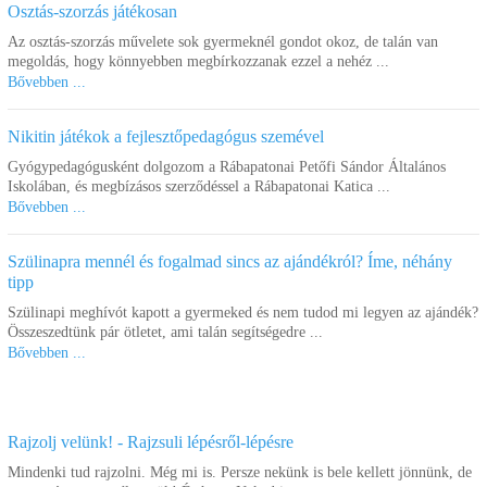
Osztás-szorzás játékosan
Az osztás-szorzás művelete sok gyermeknél gondot okoz, de talán van
megoldás, hogy könnyebben megbírkozzanak ezzel a nehéz ...
Bővebben ...
Nikitin játékok a fejlesztőpedagógus szemével
Gyógypedagógusként dolgozom a Rábapatonai Petőfi Sándor Általános
Iskolában, és megbízásos szerződéssel a Rábapatonai Katica ...
Bővebben ...
Szülinapra mennél és fogalmad sincs az ajándékról? Íme, néhány
tipp
Szülinapi meghívót kapott a gyermeked és nem tudod mi legyen az ajándék?
Összeszedtünk pár ötletet, ami talán segítségedre ...
Bővebben ...
Rajzolj velünk! - Rajzsuli lépésről-lépésre
Mindenki tud rajzolni. Még mi is. Persze nekünk is bele kellett jönnünk, de