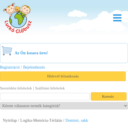
Rólunk
Óvoda
Az Ön kosara üres!
Bölcsőde
Regisztráció / Bejelentkezés
Család
Hírlevél feliratkozás
Akció
|
Szerződési feltételek
Szállítási feltételek
Újdonság
Viszonteladóknak
Nyitólap
/
Logika-Memória-Térlátás
Letöltések
/
Dominó, sakk