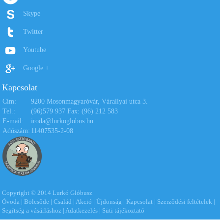
Skype
Twitter
Youtube
Google +
Kapcsolat
Cím:
9200 Mosonmagyaróvár, Várallyai utca 3.
Tel.:
(96)579 937 Fax: (96) 212 583
E-mail:
iroda@lurkoglobus.hu
Adószám:
11407535-2-08
Copyright © 2014 Lurkó Glóbusz
Óvoda
|
Bölcsőde
|
Család
|
Akció
|
Újdonság
|
Kapcsolat
|
Szerződési feltételek
|
Segítség a vásárláshoz
|
Adatkezelés
|
Süti tájékoztató