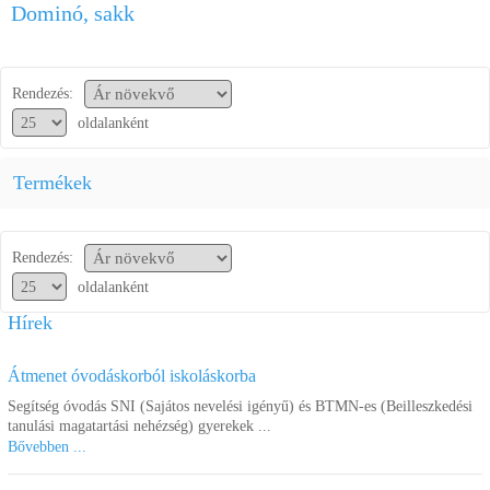
Dominó, sakk
Segítség a vásárláshoz
Kapcsolat
Rendezés:
oldalanként
Termékek
Rendezés:
oldalanként
Hírek
Átmenet óvodáskorból iskoláskorba
Segítség óvodás SNI (Sajátos nevelési igényű) és BTMN-es (Beilleszkedési
tanulási magatartási nehézség) gyerekek ...
Bővebben ...