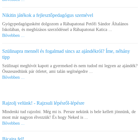
Nikitin játékok a fejlesztőpedagógus szemével
Gyógypedagógusként dolgozom a Rábapatonai Petőfi Sándor Általános
Iskolában, és megbízásos szerződéssel a Rábapatonai Katica ...
Bővebben ...
Szülinapra mennél és fogalmad sincs az ajándékról? Íme, néhány
tipp
Szülinapi meghívót kapott a gyermeked és nem tudod mi legyen az ajándék?
Összeszedtünk pár ötletet, ami talán segítségedre ...
Bővebben ...
Rajzolj velünk! - Rajzsuli lépésről-lépésre
Mindenki tud rajzolni. Még mi is. Persze nekünk is bele kellett jönnünk, de
most már nagyon élvezzük! És hogy Neked is ...
Bővebben ...
Bicajra fel!