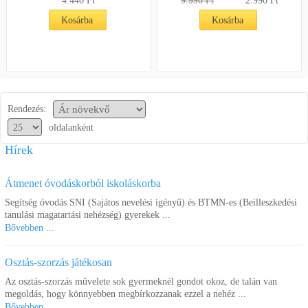
4.440
Ft
9.990 Ft
2.990
Ft
Kosárba
Kosárba
Rendezés:
oldalanként
Hírek
Átmenet óvodáskorból iskoláskorba
Segítség óvodás SNI (Sajátos nevelési igényű) és BTMN-es (Beilleszkedési
tanulási magatartási nehézség) gyerekek ...
Bővebben ...
Osztás-szorzás játékosan
Az osztás-szorzás művelete sok gyermeknél gondot okoz, de talán van
megoldás, hogy könnyebben megbírkozzanak ezzel a nehéz ...
Bővebben ...