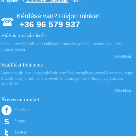
elfogadom az
Adatakezelési tájékoztató
tartalmát.
Kérdése van? Hívjon minket!
+36 96 579 937
Elállás a vásárlástól
Csak a szerződéstől való elállási/felmondási szándék esetén töltse ki és
juttassa vissza
Bővebben...
Szállítási feltételek
Internetes áruházunkban vásárolt termékek személyes átvétel keretében, vagy
kiszállítás útján jutnak el a vevőhöz. Csomagolási költséget cégünk nem
számít fel.
Bővebben...
Kövessen minket!
Facebook
Skype
Twitter