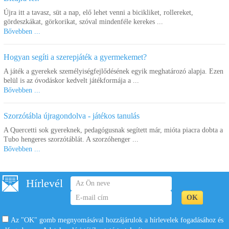
Újra itt a tavasz, süt a nap, elő lehet venni a bicikliket, rollereket,
gördeszkákat, görkorikat, szóval mindenféle kerekes ...
Bővebben ...
Hogyan segíti a szerepjáték a gyermekemet?
A játék a gyerekek személyiségfejlődésének egyik meghatározó alapja. Ezen
belül is az óvodáskor kedvelt játékformája a ...
Bővebben ...
Szorzótábla újragondolva - játékos tanulás
A Quercetti sok gyereknek, pedagógusnak segített már, mióta piacra dobta a
Tubo hengeres szorzótáblát. A szorzóhenger ...
Bővebben ...
Hírlevél
Az "OK" gomb megnyomásával hozzájárulok a hírlevelek fogadásához és