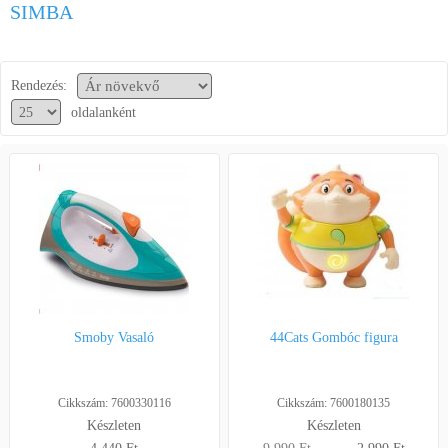
SIMBA
Segítség a vásárláshoz
Kapcsolat
Rendezés:
oldalanként
Smoby Vasaló
44Cats Gombóc figura
Cikkszám: 7600330116
Cikkszám: 7600180135
Készleten
Készleten