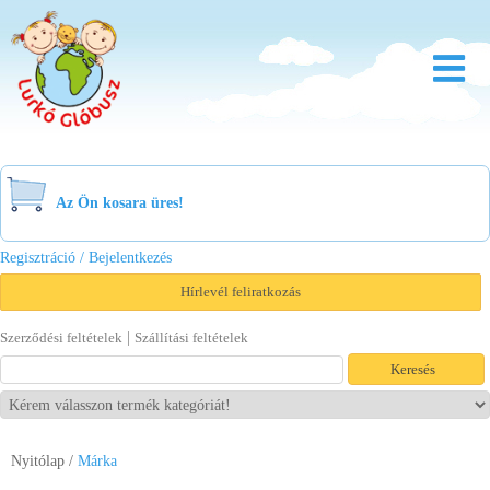
Rólunk
Óvoda
Az Ön kosara üres!
Bölcsőde
Regisztráció / Bejelentkezés
Család
Hírlevél feliratkozás
Akció
|
Szerződési feltételek
Szállítási feltételek
Újdonság
Viszonteladóknak
Nyitólap
/
Márka
Letöltések