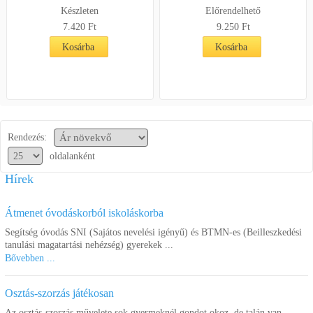
Készleten
Előrendelhető
7.420 Ft
9.250 Ft
Kosárba
Kosárba
Rendezés:
oldalanként
Hírek
Átmenet óvodáskorból iskoláskorba
Segítség óvodás SNI (Sajátos nevelési igényű) és BTMN-es (Beilleszkedési
tanulási magatartási nehézség) gyerekek ...
Bővebben ...
Osztás-szorzás játékosan
Az osztás-szorzás művelete sok gyermeknél gondot okoz, de talán van