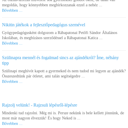
megoldás, hogy könnyebben megbírkozzanak ezzel a nehéz ...
Bővebben ...
Nikitin játékok a fejlesztőpedagógus szemével
Gyógypedagógusként dolgozom a Rábapatonai Petőfi Sándor Általános
Iskolában, és megbízásos szerződéssel a Rábapatonai Katica ...
Bővebben ...
Szülinapra mennél és fogalmad sincs az ajándékról? Íme, néhány
tipp
Szülinapi meghívót kapott a gyermeked és nem tudod mi legyen az ajándék?
Összeszedtünk pár ötletet, ami talán segítségedre ...
Bővebben ...
Rajzolj velünk! - Rajzsuli lépésről-lépésre
Mindenki tud rajzolni. Még mi is. Persze nekünk is bele kellett jönnünk, de
most már nagyon élvezzük! És hogy Neked is ...
Bővebben ...