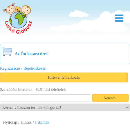
Rólunk
Óvoda
Az Ön kosara üres!
Bölcsőde
Regisztráció / Bejelentkezés
Család
Hírlevél feliratkozás
Akció
|
Szerződési feltételek
Szállítási feltételek
Újdonság
Viszonteladóknak
Nyitólap
/
Hinták
/
Fahinták
Letöltések