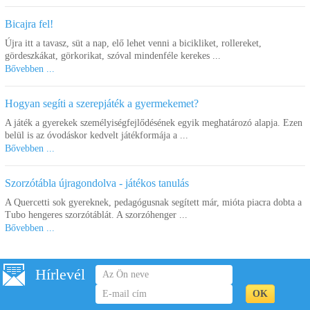
Bicajra fel!
Újra itt a tavasz, süt a nap, elő lehet venni a bicikliket, rollereket,
gördeszkákat, görkorikat, szóval mindenféle kerekes ...
Bővebben ...
Hogyan segíti a szerepjáték a gyermekemet?
A játék a gyerekek személyiségfejlődésének egyik meghatározó alapja. Ezen
belül is az óvodáskor kedvelt játékformája a ...
Bővebben ...
Szorzótábla újragondolva - játékos tanulás
A Quercetti sok gyereknek, pedagógusnak segített már, mióta piacra dobta a
Tubo hengeres szorzótáblát. A szorzóhenger ...
Bővebben ...
Hírlevél