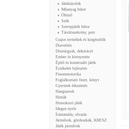
Játéktárolók
Műanyag bútor
Öltöző
Szék
Szerepjáték bútor
Tárolószekrény, polc
Csajos termékek és kiegészítők
Diavetítés
Dísztárgyak, dekoráció
Ember és környezete
Építő és konstruáló játék
Érzékelés fejlesztés
Finommotorika
Foglalkoztató füzet, könyv
Gyermek étkeztetés
Hangszerek
Hinták
Homokozó játék
Idegen nyelv
Írástanulás, olvasás
Járművek, gördeszkák, KRESZ
Játék járművek