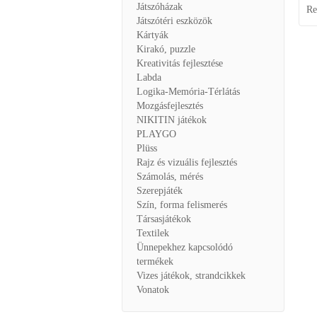
Játszóházak
Re
Játszótéri eszközök
Kártyák
Kirakó, puzzle
Kreativitás fejlesztése
Labda
Logika-Memória-Térlátás
Mozgásfejlesztés
NIKITIN játékok
PLAYGO
Plüss
Rajz és vizuális fejlesztés
Számolás, mérés
Szerepjáték
Szín, forma felismerés
Társasjátékok
Textilek
Ünnepekhez kapcsolódó
termékek
Vizes játékok, strandcikkek
Vonatok