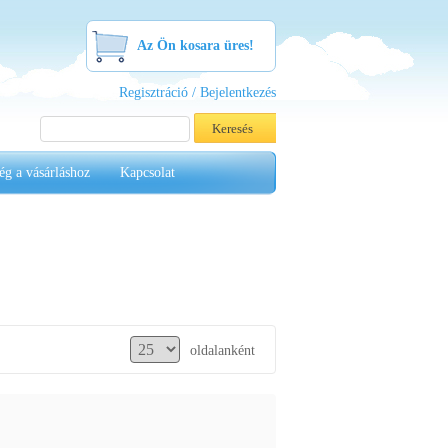
Az Ön kosara üres!
Regisztráció / Bejelentkezés
ég a vásárláshoz
Kapcsolat
oldalanként