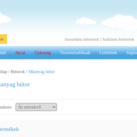
|
zás
Szerződési feltételek
Szállítási feltételek
alád
Akció
Újdonság
Viszonteladóknak
Letöltések
Segíts
ólap
/
Bútorok
/
Műanyag bútor
anyag bútor
ndezés:
ermékek