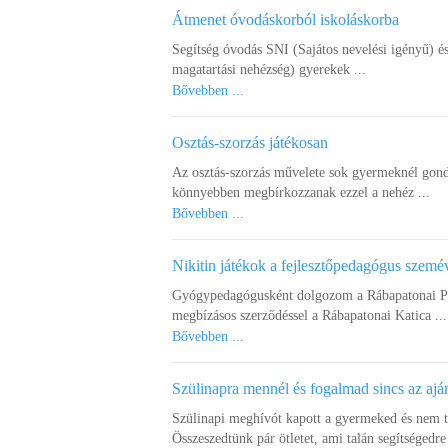
Átmenet óvodáskorból iskoláskorba
Segítség óvodás SNI (Sajátos nevelési igényű) é
magatartási nehézség) gyerekek ...
Bővebben ...
Osztás-szorzás játékosan
Az osztás-szorzás művelete sok gyermeknél gond
könnyebben megbírkozzanak ezzel a nehéz ...
Bővebben ...
Nikitin játékok a fejlesztőpedagógus szemé
Gyógypedagógusként dolgozom a Rábapatonai Pet
megbízásos szerződéssel a Rábapatonai Katica ...
Bővebben ...
Szülinapra mennél és fogalmad sincs az ajá
Szülinapi meghívót kapott a gyermeked és nem 
Összeszedtünk pár ötletet, ami talán segítségedre 