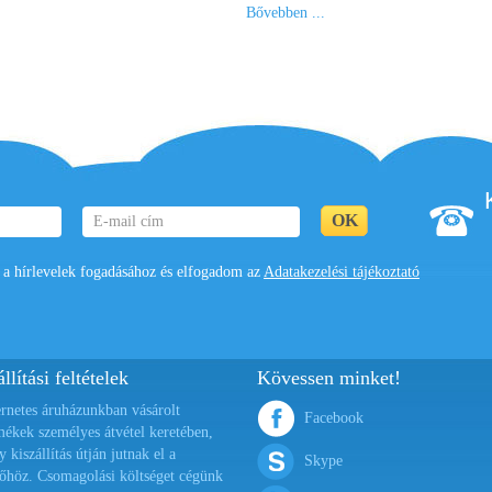
Bővebben ...
 hírlevelek fogadásához és elfogadom az
Adatakezelési tájékoztató
llítási feltételek
Kövessen minket!
ernetes áruházunkban vásárolt
Facebook
mékek személyes átvétel keretében,
y kiszállítás útján jutnak el a
Skype
őhöz. Csomagolási költséget cégünk