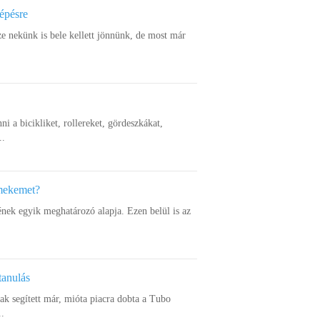
lépésre
ze nekünk is bele kellett jönnünk, de most már
nni a bicikliket, rollereket, gördeszkákat,
..
rmekemet?
ének egyik meghatározó alapja. Ezen belül is az
tanulás
k segített már, mióta piacra dobta a Tubo
..