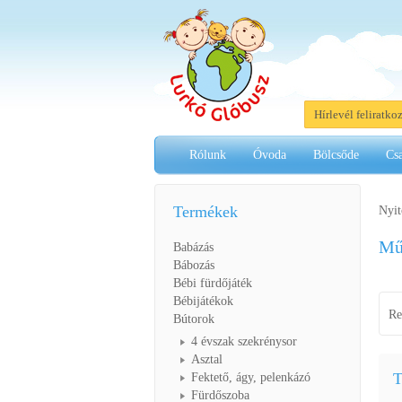
Hírlevél feliratko
Rólunk
Óvoda
Bölcsőde
Cs
Termékek
Nyit
Mű
Babázás
Bábozás
Bébi fürdőjáték
Bébijátékok
Re
Bútorok
4 évszak szekrénysor
Asztal
T
Fektető, ágy, pelenkázó
Fürdőszoba