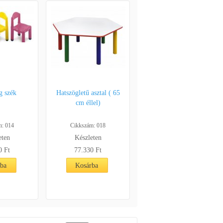
 szék
Hatszögletű asztal ( 65
cm éllel)
m: 014
Cikkszám: 018
eten
Készleten
0 Ft
77.330 Ft
rba
Kosárba