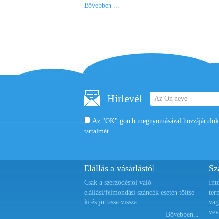
Bővebben ...
Hírlevél
Az "OK" gomb megnyomásával hozzájárulok a
tartalmát.
Elállás a vásárlástól
Szá
Csak a szerződéstől való
Int
elállási/felmondási szándék esetén töltse
ter
ki és juttassa vissza
vag
vev
Bővebben...