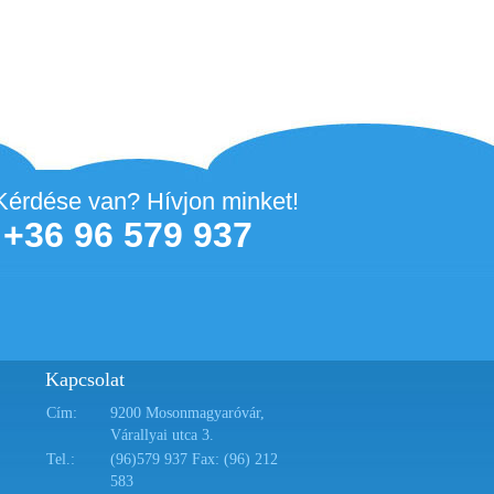
Kérdése van? Hívjon minket!
+36 96 579 937
Kapcsolat
Cím:
9200 Mosonmagyaróvár,
Várallyai utca 3.
Tel.:
(96)579 937 Fax: (96) 212
583