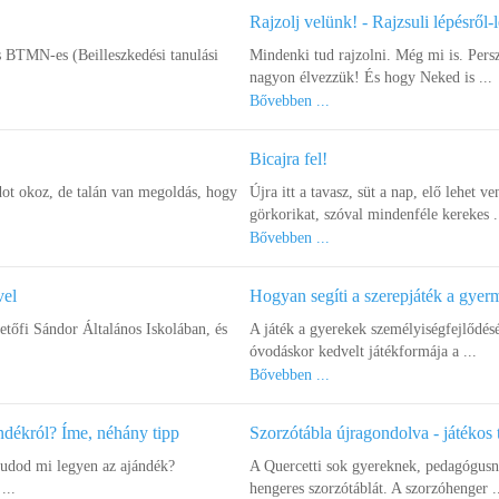
Rajzolj velünk! - Rajzsuli lépésről-
s BTMN-es (Beilleszkedési tanulási
Mindenki tud rajzolni. Még mi is. Pers
nagyon élvezzük! És hogy Neked is ...
Bővebben ...
Bicajra fel!
ot okoz, de talán van megoldás, hogy
Újra itt a tavasz, süt a nap, elő lehet ve
görkorikat, szóval mindenféle kerekes .
Bővebben ...
vel
Hogyan segíti a szerepjáték a gye
őfi Sándor Általános Iskolában, és
A játék a gyerekek személyiségfejlődés
óvodáskor kedvelt játékformája a ...
Bővebben ...
ndékról? Íme, néhány tipp
Szorzótábla újragondolva - játékos 
tudod mi legyen az ajándék?
A Quercetti sok gyereknek, pedagógusna
...
hengeres szorzótáblát. A szorzóhenger .