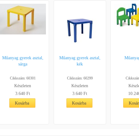
Műanyag gyerek asztal,
Műanyag gyerek asztal,
Műanyag
sárga
kék
Cikkszám: 60301
Cikkszám: 60299
Cikkszá
Készleten
Készleten
Készl
3.640 Ft
3.640 Ft
10.24
Kosárba
Kosárba
Kosá