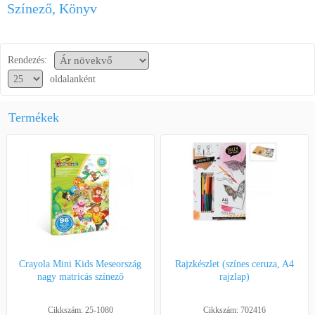
Színező, Könyv
Segítség a vásárláshoz
Kapcsolat
Rendezés:
oldalanként
Termékek
Crayola Mini Kids Meseország
Rajzkészlet (színes ceruza, A4
nagy matricás színező
rajzlap)
Cikkszám: 25-1080
Cikkszám: 702416