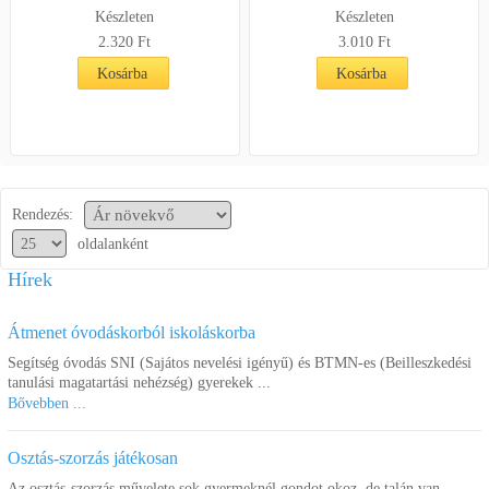
Készleten
Készleten
2.320 Ft
3.010 Ft
Kosárba
Kosárba
Rendezés:
oldalanként
Hírek
Átmenet óvodáskorból iskoláskorba
Segítség óvodás SNI (Sajátos nevelési igényű) és BTMN-es (Beilleszkedési
tanulási magatartási nehézség) gyerekek ...
Bővebben ...
Osztás-szorzás játékosan
Az osztás-szorzás művelete sok gyermeknél gondot okoz, de talán van