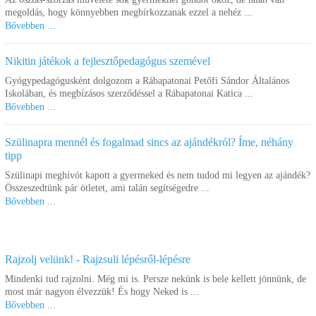
megoldás, hogy könnyebben megbírkozzanak ezzel a nehéz ...
Bővebben ...
Nikitin játékok a fejlesztőpedagógus szemével
Gyógypedagógusként dolgozom a Rábapatonai Petőfi Sándor Általános
Iskolában, és megbízásos szerződéssel a Rábapatonai Katica ...
Bővebben ...
Szülinapra mennél és fogalmad sincs az ajándékról? Íme, néhány
tipp
Szülinapi meghívót kapott a gyermeked és nem tudod mi legyen az ajándék?
Összeszedtünk pár ötletet, ami talán segítségedre ...
Bővebben ...
Rajzolj velünk! - Rajzsuli lépésről-lépésre
Mindenki tud rajzolni. Még mi is. Persze nekünk is bele kellett jönnünk, de
most már nagyon élvezzük! És hogy Neked is ...
Bővebben ...