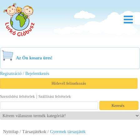
Rólunk
Óvoda
Az Ön kosara üres!
Bölcsőde
Regisztráció / Bejelentkezés
Család
Hírlevél feliratkozás
Akció
|
Szerződési feltételek
Szállítási feltételek
Újdonság
Viszonteladóknak
Nyitólap
/
Társasjátékok
/
Gyermek társasjáték
Letöltések