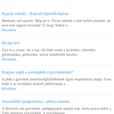
Rajzolj velünk! - Rajzsuli lépésről-lépésre
Mindenki tud rajzolni. Még mi is. Persze nekünk is bele kellett jönnünk, de
most már nagyon élvezzük! És hogy Neked is ...
Bővebben ...
Bicajra fel!
Újra itt a tavasz, süt a nap, elő lehet venni a bicikliket, rollereket,
gördeszkákat, görkorikat, szóval mindenféle kerekes ...
Bővebben ...
Hogyan segíti a szerepjáték a gyermekemet?
A játék a gyerekek személyiségfejlődésének egyik meghatározó alapja. Ezen
belül is az óvodáskor kedvelt játékformája a ...
Bővebben ...
Szorzótábla újragondolva - játékos tanulás
A Quercetti sok gyereknek, pedagógusnak segített már, mióta piacra dobta a
Tubo hengeres szorzótáblát. A szorzóhenger ...