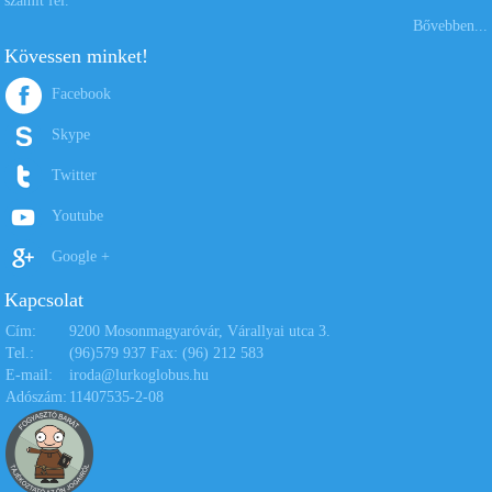
számít fel.
Bővebben...
Kövessen minket!
Facebook
Skype
Twitter
Youtube
Google +
Kapcsolat
Cím:
9200 Mosonmagyaróvár, Várallyai utca 3.
Tel.:
(96)579 937 Fax: (96) 212 583
E-mail:
iroda@lurkoglobus.hu
Adószám:
11407535-2-08