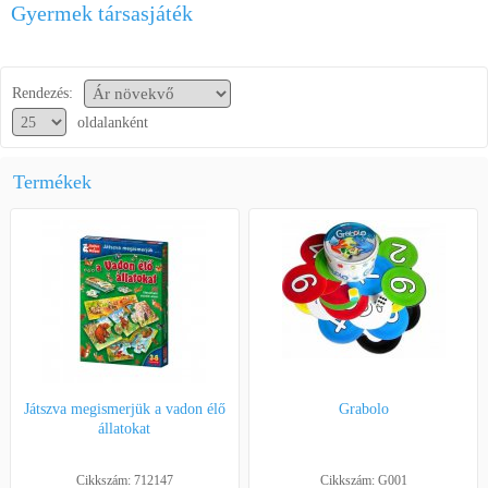
Gyermek társasjáték
Segítség a vásárláshoz
Kapcsolat
Rendezés:
oldalanként
Termékek
Játszva megismerjük a vadon élő
Grabolo
állatokat
Cikkszám: 712147
Cikkszám: G001