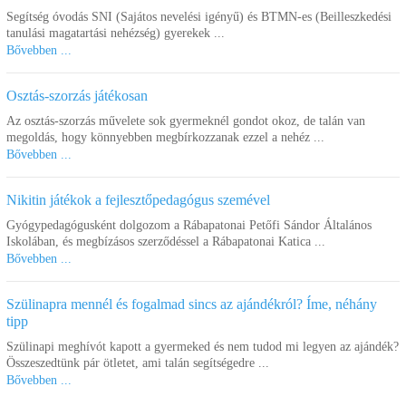
Segítség óvodás SNI (Sajátos nevelési igényű) és BTMN-es (Beilleszkedési
tanulási magatartási nehézség) gyerekek ...
Bővebben ...
Osztás-szorzás játékosan
Az osztás-szorzás művelete sok gyermeknél gondot okoz, de talán van
megoldás, hogy könnyebben megbírkozzanak ezzel a nehéz ...
Bővebben ...
Nikitin játékok a fejlesztőpedagógus szemével
Gyógypedagógusként dolgozom a Rábapatonai Petőfi Sándor Általános
Iskolában, és megbízásos szerződéssel a Rábapatonai Katica ...
Bővebben ...
Szülinapra mennél és fogalmad sincs az ajándékról? Íme, néhány
tipp
Szülinapi meghívót kapott a gyermeked és nem tudod mi legyen az ajándék?
Összeszedtünk pár ötletet, ami talán segítségedre ...
Bővebben ...