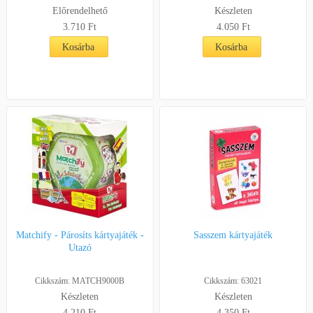
Előrendelhető
Készleten
3.710 Ft
4.050 Ft
Kosárba
Kosárba
Matchify - Párosíts kártyajáték -
Sasszem kártyajáték
Utazó
Cikkszám: MATCH9000B
Cikkszám: 63021
Készleten
Készleten
4.210 Ft
4.350 Ft