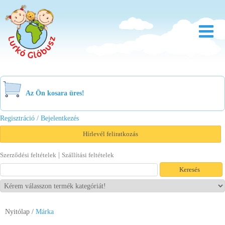
Rólunk
Óvoda
Az Ön kosara üres!
Bölcsőde
Regisztráció / Bejelentkezés
Család
Hírlevél feliratkozás
Akció
|
Szerződési feltételek
Szállítási feltételek
Újdonság
Viszonteladóknak
Nyitólap
/
Márka
Letöltések