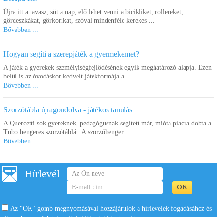
Újra itt a tavasz, süt a nap, elő lehet venni a bicikliket, rollereket,
gördeszkákat, görkorikat, szóval mindenféle kerekes ...
Bővebben ...
Hogyan segíti a szerepjáték a gyermekemet?
A játék a gyerekek személyiségfejlődésének egyik meghatározó alapja. Ezen
belül is az óvodáskor kedvelt játékformája a ...
Bővebben ...
Szorzótábla újragondolva - játékos tanulás
A Quercetti sok gyereknek, pedagógusnak segített már, mióta piacra dobta a
Tubo hengeres szorzótáblát. A szorzóhenger ...
Bővebben ...
Hírlevél
Az "OK" gomb megnyomásával hozzájárulok a hírlevelek fogadásához és