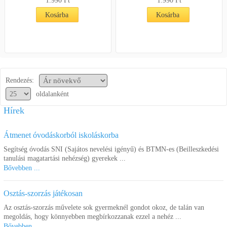
1.990
Ft
1.990
Ft
Kosárba
Kosárba
Rendezés:
oldalanként
Hírek
Átmenet óvodáskorból iskoláskorba
Segítség óvodás SNI (Sajátos nevelési igényű) és BTMN-es (Beilleszkedési
tanulási magatartási nehézség) gyerekek ...
Bővebben ...
Osztás-szorzás játékosan
Az osztás-szorzás művelete sok gyermeknél gondot okoz, de talán van
megoldás, hogy könnyebben megbírkozzanak ezzel a nehéz ...
Bővebben ...