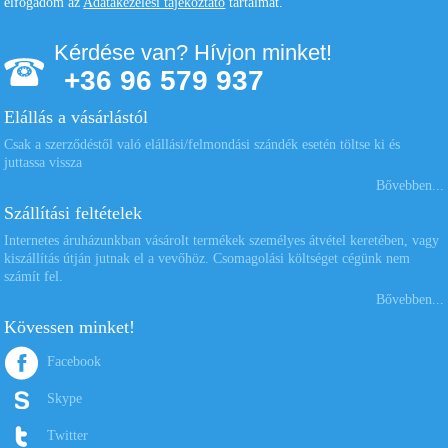
elfogadom az
Adatakezelési tájékoztató
tartalmát.
Kérdése van? Hívjon minket!
+36 96 579 937
Elállás a vásárlástól
Csak a szerződéstől való elállási/felmondási szándék esetén töltse ki és
juttassa vissza
Bővebben...
Szállítási feltételek
Internetes áruházunkban vásárolt termékek személyes átvétel keretében, vagy
kiszállítás útján jutnak el a vevőhöz. Csomagolási költséget cégünk nem
számít fel.
Bővebben...
Kövessen minket!
Facebook
Skype
Twitter