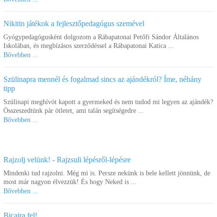
Nikitin játékok a fejlesztőpedagógus szemével
Gyógypedagógusként dolgozom a Rábapatonai Petőfi Sándor Általános
Iskolában, és megbízásos szerződéssel a Rábapatonai Katica ...
Bővebben ...
Szülinapra mennél és fogalmad sincs az ajándékról? Íme, néhány
tipp
Szülinapi meghívót kapott a gyermeked és nem tudod mi legyen az ajándék?
Összeszedtünk pár ötletet, ami talán segítségedre ...
Bővebben ...
Rajzolj velünk! - Rajzsuli lépésről-lépésre
Mindenki tud rajzolni. Még mi is. Persze nekünk is bele kellett jönnünk, de
most már nagyon élvezzük! És hogy Neked is ...
Bővebben ...
Bicajra fel!