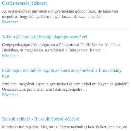
Osztás-szorzás játékosan
Az osztás-szorzás művelete sok gyermeknél gondot okoz, de talán van
megoldás, hogy könnyebben megbírkozzanak ezzel a nehéz ...
Bővebben ...
Nikitin játékok a fejlesztőpedagógus szemével
Gyógypedagógusként dolgozom a Rábapatonai Petőfi Sándor Általános
Iskolában, és megbízásos szerződéssel a Rábapatonai Katica ...
Bővebben ...
Szülinapra mennél és fogalmad sincs az ajándékról? Íme, néhány
tipp
Szülinapi meghívót kapott a gyermeked és nem tudod mi legyen az ajándék?
Összeszedtünk pár ötletet, ami talán segítségedre ...
Bővebben ...
Rajzolj velünk! - Rajzsuli lépésről-lépésre
Mindenki tud rajzolni. Még mi is. Persze nekünk is bele kellett jönnünk, de