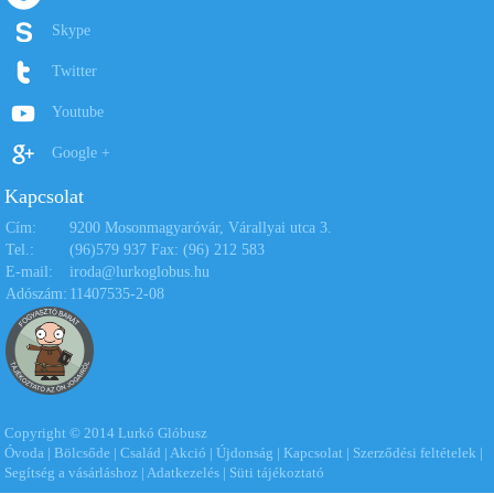
Skype
Twitter
Youtube
Google +
Kapcsolat
Cím:
9200 Mosonmagyaróvár, Várallyai utca 3.
Tel.:
(96)579 937 Fax: (96) 212 583
E-mail:
iroda@lurkoglobus.hu
Adószám:
11407535-2-08
Copyright © 2014 Lurkó Glóbusz
Óvoda
|
Bölcsőde
|
Család
|
Akció
|
Újdonság
|
Kapcsolat
|
Szerződési feltételek
|
Segítség a vásárláshoz
|
Adatkezelés
|
Süti tájékoztató