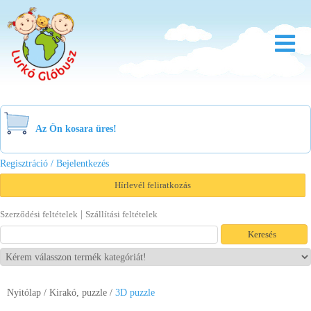
Rólunk
Óvoda
Az Ön kosara üres!
Bölcsőde
Regisztráció / Bejelentkezés
Család
Hírlevél feliratkozás
Akció
|
Szerződési feltételek
Szállítási feltételek
Újdonság
Viszonteladóknak
Nyitólap
/
Kirakó, puzzle
/
3D puzzle
Letöltések