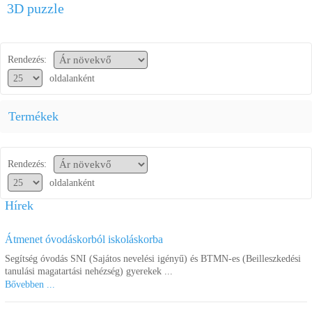
3D puzzle
Segítség a vásárláshoz
Kapcsolat
Rendezés:
oldalanként
Termékek
Rendezés:
oldalanként
Hírek
Átmenet óvodáskorból iskoláskorba
Segítség óvodás SNI (Sajátos nevelési igényű) és BTMN-es (Beilleszkedési
tanulási magatartási nehézség) gyerekek ...
Bővebben ...