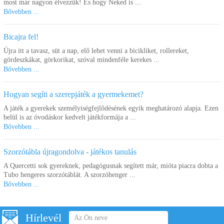
most már nagyon élvezzük! És hogy Neked is ...
Bővebben ...
Bicajra fel!
Újra itt a tavasz, süt a nap, elő lehet venni a bicikliket, rollereket,
gördeszkákat, görkorikat, szóval mindenféle kerekes ...
Bővebben ...
Hogyan segíti a szerepjáték a gyermekemet?
A játék a gyerekek személyiségfejlődésének egyik meghatározó alapja. Ezen
belül is az óvodáskor kedvelt játékformája a ...
Bővebben ...
Szorzótábla újragondolva - játékos tanulás
A Quercetti sok gyereknek, pedagógusnak segített már, mióta piacra dobta a
Tubo hengeres szorzótáblát. A szorzóhenger ...
Bővebben ...
Hírlevél