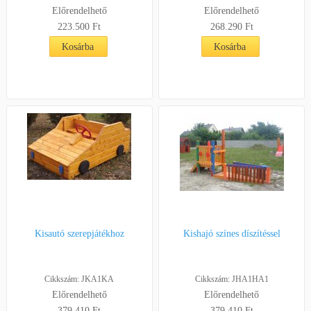
Előrendelhető
Előrendelhető
223.500 Ft
268.290 Ft
Kosárba
Kosárba
Kisautó szerepjátékhoz
Kishajó színes díszítéssel
Cikkszám: JKA1KA
Cikkszám: JHA1HA1
Előrendelhető
Előrendelhető
379.410 Ft
379.410 Ft