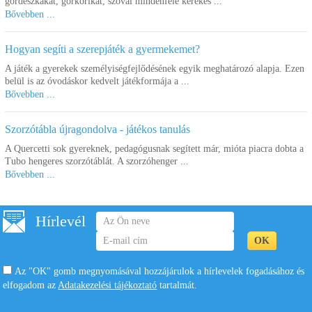
gördeszkákat, görkorikat, szóval mindenféle kerekes ...
Bővebben ...
Hogyan segíti a szerepjáték a gyermekemet?
A játék a gyerekek személyiségfejlődésének egyik meghatározó alapja. Ezen
belül is az óvodáskor kedvelt játékformája a ...
Bővebben ...
Szorzótábla újragondolva - játékos tanulás
A Quercetti sok gyereknek, pedagógusnak segített már, mióta piacra dobta a
Tubo hengeres szorzótáblát. A szorzóhenger ...
Bővebben ...
Hírlevél
Az "OK" gomb megnyomásával hozzájárulok a hírlevelek fogadásához és
elfogadom az
Adatakezelési tájékoztató
tartalmát.