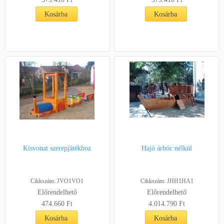
Kosárba
Kosárba
Kisvonat szerepjátékhoz
Hajó árbóc nélkül
Cikkszám: JVO1VO1
Cikkszám: JHH1HA1
Előrendelhető
Előrendelhető
474.660 Ft
4.014.790 Ft
Kosárba
Kosárba