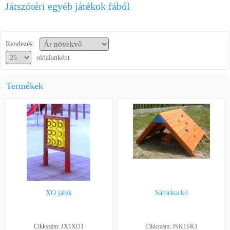
Játszótéri egyéb játékok fából
Segítség a vásárláshoz
Kapcsolat
Rendezés:
oldalanként
Termékek
XO játék
Sátorkuckó
Cikkszám: JX1XO1
Cikkszám: JSK1SK1