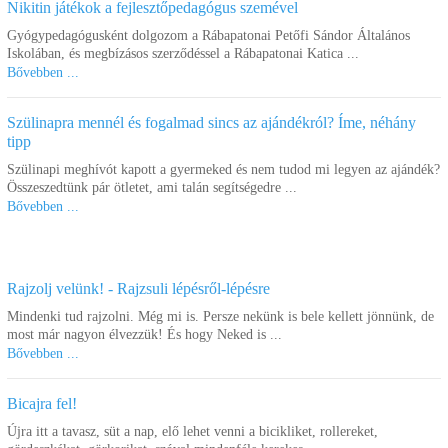
Nikitin játékok a fejlesztőpedagógus szemével
Gyógypedagógusként dolgozom a Rábapatonai Petőfi Sándor Általános
Iskolában, és megbízásos szerződéssel a Rábapatonai Katica ...
Bővebben ...
Szülinapra mennél és fogalmad sincs az ajándékról? Íme, néhány
tipp
Szülinapi meghívót kapott a gyermeked és nem tudod mi legyen az ajándék?
Összeszedtünk pár ötletet, ami talán segítségedre ...
Bővebben ...
Rajzolj velünk! - Rajzsuli lépésről-lépésre
Mindenki tud rajzolni. Még mi is. Persze nekünk is bele kellett jönnünk, de
most már nagyon élvezzük! És hogy Neked is ...
Bővebben ...
Bicajra fel!
Újra itt a tavasz, süt a nap, elő lehet venni a bicikliket, rollereket,