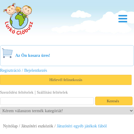
Rólunk
Óvoda
Az Ön kosara üres!
Bölcsőde
Regisztráció / Bejelentkezés
Család
Hírlevél feliratkozás
Akció
|
Szerződési feltételek
Szállítási feltételek
Újdonság
Viszonteladóknak
Nyitólap
/
Játszótéri eszközök
/
Játszótéri egyéb játékok fából
Letöltések