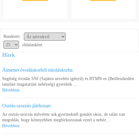
Rendezés:
oldalanként
Hírek
Átmenet óvodáskorból iskoláskorba
Segítség óvodás SNI (Sajátos nevelési igényű) és BTMN-es (Beilleszkedési
tanulási magatartási nehézség) gyerekek ...
Bővebben ...
Osztás-szorzás játékosan
Az osztás-szorzás művelete sok gyermeknél gondot okoz, de talán van
megoldás, hogy könnyebben megbírkozzanak ezzel a nehéz ...
Bővebben ...