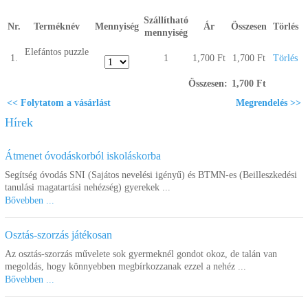
Segítség a vásárláshoz
Szállítható
Nr.
Terméknév
Mennyiség
Ár
Összesen
Törlés
mennyiség
Kapcsolat
Elefántos puzzle
1.
1
1,700 Ft
1,700 Ft
Törlés
Összesen:
1,700 Ft
<< Folytatom a vásárlást
Megrendelés >>
Hírek
Átmenet óvodáskorból iskoláskorba
Segítség óvodás SNI (Sajátos nevelési igényű) és BTMN-es (Beilleszkedési
tanulási magatartási nehézség) gyerekek ...
Bővebben ...
Osztás-szorzás játékosan
Az osztás-szorzás művelete sok gyermeknél gondot okoz, de talán van
megoldás, hogy könnyebben megbírkozzanak ezzel a nehéz ...
Bővebben ...