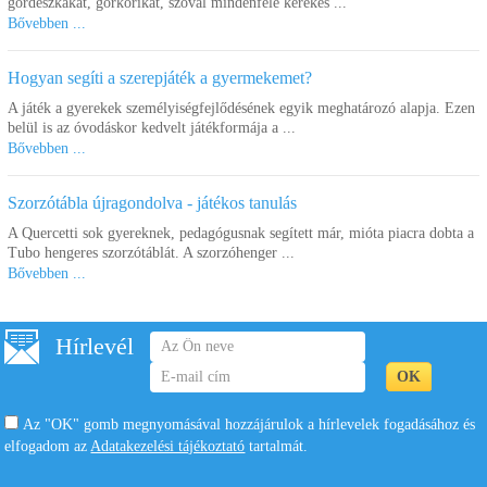
gördeszkákat, görkorikat, szóval mindenféle kerekes ...
Bővebben ...
Hogyan segíti a szerepjáték a gyermekemet?
A játék a gyerekek személyiségfejlődésének egyik meghatározó alapja. Ezen
belül is az óvodáskor kedvelt játékformája a ...
Bővebben ...
Szorzótábla újragondolva - játékos tanulás
A Quercetti sok gyereknek, pedagógusnak segített már, mióta piacra dobta a
Tubo hengeres szorzótáblát. A szorzóhenger ...
Bővebben ...
Hírlevél
Az "OK" gomb megnyomásával hozzájárulok a hírlevelek fogadásához és
elfogadom az
Adatakezelési tájékoztató
tartalmát.