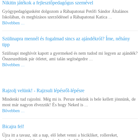
Nikitin játékok a fejlesztőpedagógus szemével
Gyógypedagógusként dolgozom a Rábapatonai Petőfi Sándor Általános
Iskolában, és megbízásos szerződéssel a Rábapatonai Katica ...
Bővebben ...
Szülinapra mennél és fogalmad sincs az ajándékról? Íme, néhány
tipp
Szülinapi meghívót kapott a gyermeked és nem tudod mi legyen az ajándék?
Összeszedtünk pár ötletet, ami talán segítségedre ...
Bővebben ...
Rajzolj velünk! - Rajzsuli lépésről-lépésre
Mindenki tud rajzolni. Még mi is. Persze nekünk is bele kellett jönnünk, de
most már nagyon élvezzük! És hogy Neked is ...
Bővebben ...
Bicajra fel!
Újra itt a tavasz, süt a nap, elő lehet venni a bicikliket, rollereket,