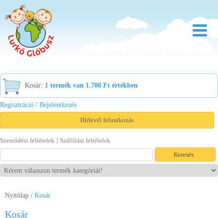
Rólunk
Kosár:
1 termék van 1.700 Ft értékben
Óvoda
Regisztráció / Bejelentkezés
Bölcsőde
Hírlevél feliratkozás
Család
|
Szerződési feltételek
Szállítási feltételek
Akció
Újdonság
Viszonteladóknak
Nyitólap
/
Kosár
Letöltések
Kosár