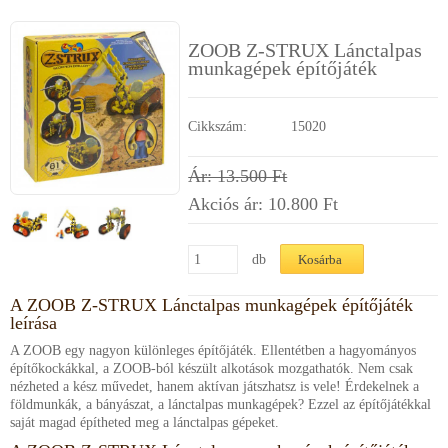
Segítség a vásárláshoz
ZOOB Z-STRUX Lánctalpas
Kapcsolat
munkagépek építőjáték
Cikkszám:
15020
Ár: 13.500 Ft
Akciós ár: 10.800
Ft
db
A ZOOB Z-STRUX Lánctalpas munkagépek építőjáték
leírása
A ZOOB egy nagyon különleges építőjáték. Ellentétben a hagyományos
építőkockákkal, a ZOOB-ból készült alkotások mozgathatók. Nem csak
nézheted a kész művedet, hanem aktívan játszhatsz is vele! Érdekelnek a
földmunkák, a bányászat, a lánctalpas munkagépek? Ezzel az építőjátékkal
saját magad építheted meg a lánctalpas gépeket.