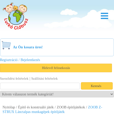
Rólunk
Óvoda
Az Ön kosara üres!
Bölcsőde
Regisztráció / Bejelentkezés
Család
Hírlevél feliratkozás
Akció
|
Szerződési feltételek
Szállítási feltételek
Újdonság
Viszonteladóknak
Nyitólap
/
Építő és konstruáló játék
Letöltések
/
ZOOB építőjátékok
/
ZOOB Z-
STRUX Lánctalpas munkagépek építőjáték