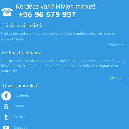
Kérdése van? Hívjon minket!
+36 96 579 937
Elállás a vásárlástól
Csak a szerződéstől való elállási/felmondási szándék esetén töltse ki és
juttassa vissza
Bővebben...
Szállítási feltételek
Internetes áruházunkban vásárolt termékek személyes átvétel keretében, vagy
kiszállítás útján jutnak el a vevőhöz. Csomagolási költséget cégünk nem
számít fel.
Bővebben...
Kövessen minket!
Facebook
Skype
Twitter
Youtube