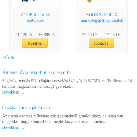
ZOOB Junior 55
ZOOB Z-STRUX
építőjáték
markológépek építőjáték
21.120 Ft
16.895 Ft
21.600 Ft
17.280 Ft
Kosárba
Kosárba
Hírek
Átmenet óvodáskorból iskoláskorba
Segítség óvodás SNI (Sajátos nevelési igényű) és BTMN-es (Beilleszkedési
tanulási magatartási nehézség) gyerekek ...
Bővebben ...
Osztás-szorzás játékosan
ZOOB Z-STRUX óriás
ZOOB GALAX-Z
Az osztás-szorzás művelete sok gyermeknél gondot okoz, de talán van
daru építőjáték
Odüsszea építőjáték
megoldás, hogy könnyebben megbírkozzanak ezzel a nehéz ...
Bővebben ...
37.800 Ft
30.240 Ft
8.100 Ft
6.480 Ft