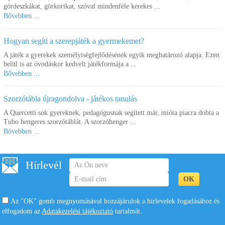
gördeszkákat, görkorikat, szóval mindenféle kerekes ...
Bővebben ...
Hogyan segíti a szerepjáték a gyermekemet?
A játék a gyerekek személyiségfejlődésének egyik meghatározó alapja. Ezen
belül is az óvodáskor kedvelt játékformája a ...
Bővebben ...
Szorzótábla újragondolva - játékos tanulás
A Quercetti sok gyereknek, pedagógusnak segített már, mióta piacra dobta a
Tubo hengeres szorzótáblát. A szorzóhenger ...
Bővebben ...
Hírlevél
Az "OK" gomb megnyomásával hozzájárulok a hírlevelek fogadásához és
elfogadom az
Adatakezelési tájékoztató
tartalmát.