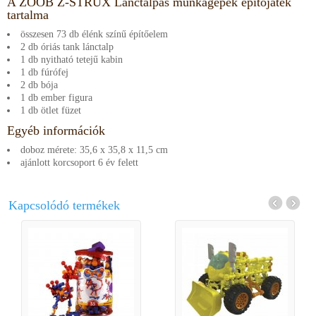
A ZOOB Z-STRUX Lánctalpas munkagépek építőjáték
tartalma
összesen 73 db élénk színű építőelem
2 db óriás tank lánctalp
1 db nyitható tetejű kabin
1 db fúrófej
2 db bója
1 db ember figura
1 db ötlet füzet
Egyéb információk
doboz mérete: 35,6 x 35,8 x 11,5 cm
ajánlott korcsoport 6 év felett
Kapcsolódó termékek