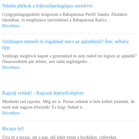
Kosárba
Kosárba
Nikitin játékok a fejlesztőpedagógus szemével
Gyógypedagógusként dolgozom a Rábapatonai Petőfi Sándor Általános
Iskolában, és megbízásos szerződéssel a Rábapatonai Katica ...
Bővebben ...
Szülinapra mennél és fogalmad sincs az ajándékról? Íme, néhány
tipp
Szülinapi meghívót kapott a gyermeked és nem tudod mi legyen az ajándék?
Összeszedtünk pár ötletet, ami talán segítségedre ...
Bővebben ...
ZOOB GALAX-Z
Holdjáró építőjáték
Rajzolj velünk! - Rajzsuli lépésről-lépésre
6.210 Ft
4.970 Ft
Mindenki tud rajzolni. Még mi is. Persze nekünk is bele kellett jönnünk, de
Kosárba
most már nagyon élvezzük! És hogy Neked is ...
Bővebben ...
Bicajra fel!
Újra itt a tavasz, süt a nap, elő lehet venni a bicikliket, rollereket,