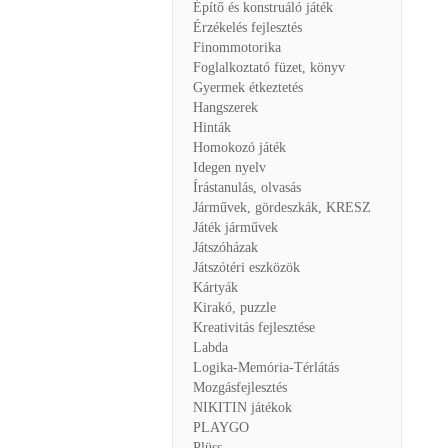
Építő és konstruáló játék
Érzékelés fejlesztés
Finommotorika
Foglalkoztató füzet, könyv
Gyermek étkeztetés
Hangszerek
Hinták
Homokozó játék
Idegen nyelv
Írástanulás, olvasás
Járművek, gördeszkák, KRESZ
Játék járművek
Játszóházak
Játszótéri eszközök
Kártyák
Kirakó, puzzle
Kreativitás fejlesztése
Labda
Logika-Memória-Térlátás
Mozgásfejlesztés
NIKITIN játékok
PLAYGO
Plüss