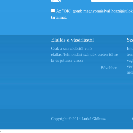
Az "OK" gomb megnyomásával hozzájárulok a
tartalmát.
Elállás a vásárlástól
Szá
Csak a szerződéstől való
Int
elállási/felmondási szándék esetén töltse
ter
ki és juttassa vissza
vag
vev
Bővebben...
nem
Copyright © 2014 Lurkó Glóbusz
;