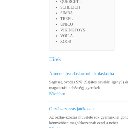
QUERCETTI
SCHLEICH
SIMBA
TREFL
UNICO
VIKINGTOYS
VOILA
ZOOB
Hírek
Átmenet óvodáskorból iskoláskorba
Segítség óvodás SNI (Sajátos nevelési igényű) é
magatartási nehézség) gyerekek ...
Bővebben ...
Osztás-szorzás játékosan
Az osztás-szorzás művelete sok gyermeknél gond
könnyebben megbírkozzanak ezzel a nehéz ...