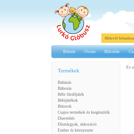
Hírlevél feliratko
Rólunk
Óvoda
Bölcsőde
Cs
Ez a
Termékek
Babázás
Bábozás
Bébi fürdőjáték
Bébijátékok
Bútorok
Csajos termékek és kiegészítők
Diavetítés
Dísztárgyak, dekoráció
Ember és környezete