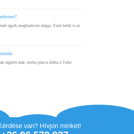
rmekemet?
ének egyik meghatározó alapja. Ezen belül is az
tanulás
k segített már, mióta piacra dobta a Tubo
..
Kérdése van? Hívjon minket!