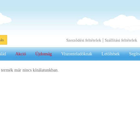
|
zás
Szerződési feltételek
Szállítási feltételek
alád
Akció
Újdonság
Viszonteladóknak
Letöltések
Segíts
 termék már nincs kínálatunkban.