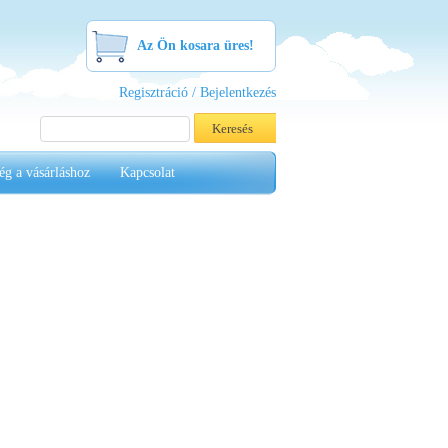
Az Ön kosara üres!
Regisztráció / Bejelentkezés
ég a vásárláshoz
Kapcsolat