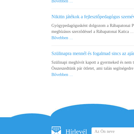
Bővebben ...
Nikitin játékok a fejlesztőpedagógus szemé
Gyógypedagógusként dolgozom a Rábapatonai Pet
megbízásos szerződéssel a Rábapatonai Katica ...
Bővebben ...
Szülinapra mennél és fogalmad sincs az ajá
Szülinapi meghívót kapott a gyermeked és nem 
Összeszedtünk pár ötletet, ami talán segítségedre 
Bővebben ...
Hírlevél