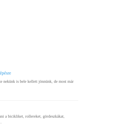
lépésre
ze nekünk is bele kellett jönnünk, de most már
nni a bicikliket, rollereket, gördeszkákat,
..