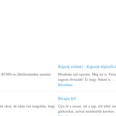
Rajzolj velünk! - Rajzsuli lépésről-
s BTMN-es (Beilleszkedési tanulási
Mindenki tud rajzolni. Még mi is. Pers
nagyon élvezzük! És hogy Neked is ...
Bővebben ...
Bicajra fel!
ot okoz, de talán van megoldás, hogy
Újra itt a tavasz, süt a nap, elő lehet ve
görkorikat, szóval mindenféle kerekes .