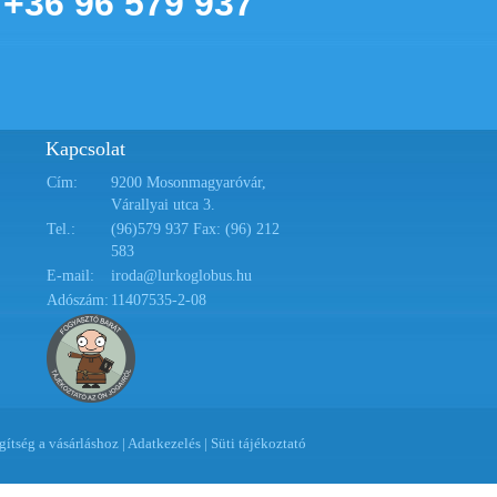
+36 96 579 937
Kapcsolat
Cím:
9200 Mosonmagyaróvár,
Várallyai utca 3.
Tel.:
(96)579 937 Fax: (96) 212
583
E-mail:
iroda@lurkoglobus.hu
Adószám:
11407535-2-08
gítség a vásárláshoz
|
Adatkezelés
|
Süti tájékoztató