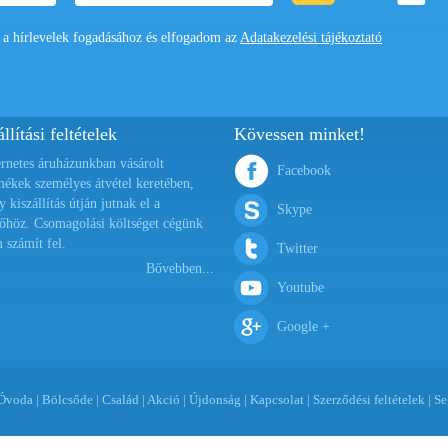
 hírlevelek fogadásához és elfogadom az
Adatakezelési tájékoztató
llítási feltételek
Kövessen minket!
ernetes áruházunkban vásárolt
Facebook
mékek személyes átvétel keretében,
y kiszállítás útján jutnak el a
Skype
őhöz. Csomagolási költséget cégünk
 számít fel.
Twitter
Bővebben...
Youtube
Google +
Óvoda
|
Bölcsőde
|
Család
|
Akció
|
Újdonság
|
Kapcsolat
|
Szerződési feltételek
|
Se