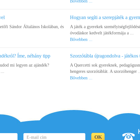
Bővebben ...
vel
Hogyan segíti a szerepjáték a gye
őfi Sándor Általános Iskolában, és
A játék a gyerekek személyiségfejlődés
óvodáskor kedvelt játékformája a ...
Bővebben ...
ndékról? Íme, néhány tipp
Szorzótábla újragondolva - játékos 
tudod mi legyen az ajándék?
A Quercetti sok gyereknek, pedagógusna
...
hengeres szorzótáblát. A szorzóhenger .
Bővebben ...