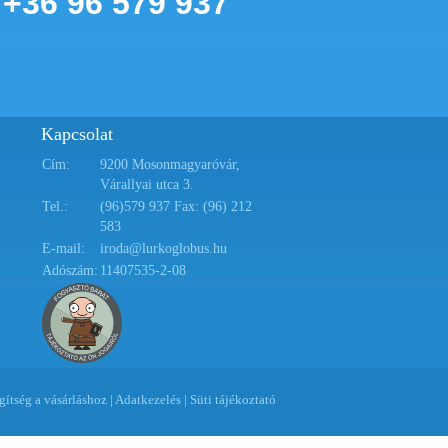
+36 96 579 937
Kapcsolat
Cím:
9200 Mosonmagyaróvár,
Várallyai utca 3.
Tel.:
(96)579 937 Fax: (96) 212
583
E-mail:
iroda@lurkoglobus.hu
Adószám:
11407535-2-08
gítség a vásárláshoz
|
Adatkezelés
|
Süti tájékoztató