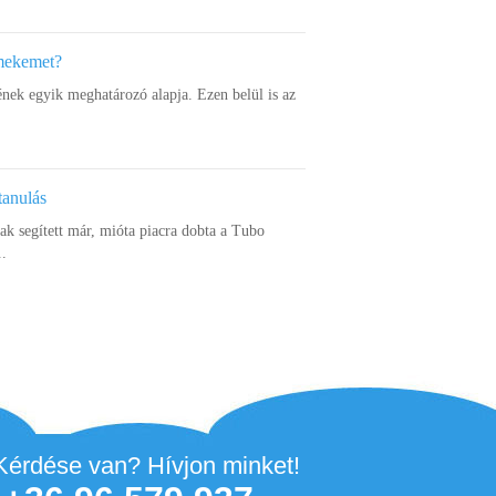
rmekemet?
ének egyik meghatározó alapja. Ezen belül is az
tanulás
k segített már, mióta piacra dobta a Tubo
..
Kérdése van? Hívjon minket!