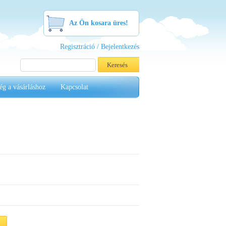
Az Ön kosara üres!
Regisztráció / Bejelentkezés
ég a vásárláshoz
Kapcsolat