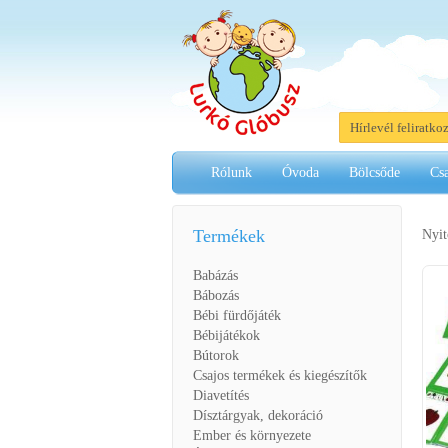
Hírlevél feliratko
Rólunk
Óvoda
Bölcsőde
Cs
Termékek
Nyit
Babázás
Bábozás
Bébi fürdőjáték
Bébijátékok
Bútorok
Csajos termékek és kiegészítők
Diavetítés
Dísztárgyak, dekoráció
Ember és környezete