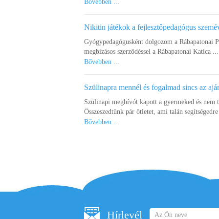
Bővebben ...
Nikitin játékok a fejlesztőpedagógus szemé
Gyógypedagógusként dolgozom a Rábapatonai Pet
megbízásos szerződéssel a Rábapatonai Katica ...
Bővebben ...
Szülinapra mennél és fogalmad sincs az ajá
Szülinapi meghívót kapott a gyermeked és nem 
Összeszedtünk pár ötletet, ami talán segítségedre 
Bővebben ...
Hírlevél