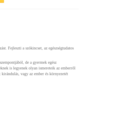
ást. Fejleszti a szókincset, az egészségtudatos
 szempontjából, de a gyermek egész
eknek is legyenek olyan ismereteik az emberről
et kirándulás, vagy az ember és környezetét