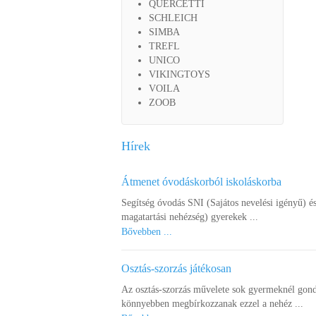
QUERCETTI
SCHLEICH
SIMBA
TREFL
UNICO
VIKINGTOYS
VOILA
ZOOB
Hírek
Átmenet óvodáskorból iskoláskorba
Segítség óvodás SNI (Sajátos nevelési igényű) é
magatartási nehézség) gyerekek ...
Bővebben ...
Osztás-szorzás játékosan
Az osztás-szorzás művelete sok gyermeknél gond
könnyebben megbírkozzanak ezzel a nehéz ...