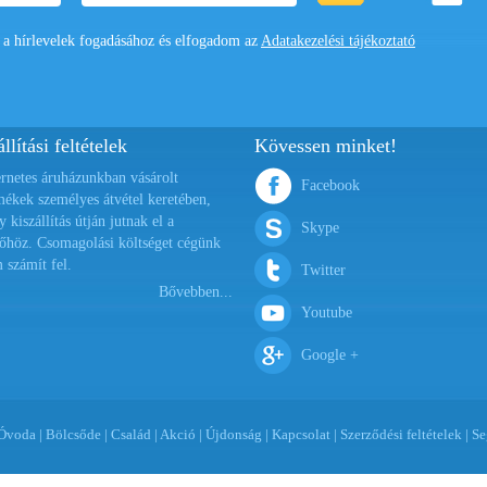
 hírlevelek fogadásához és elfogadom az
Adatakezelési tájékoztató
llítási feltételek
Kövessen minket!
ernetes áruházunkban vásárolt
Facebook
mékek személyes átvétel keretében,
y kiszállítás útján jutnak el a
Skype
őhöz. Csomagolási költséget cégünk
 számít fel.
Twitter
Bővebben...
Youtube
Google +
Óvoda
|
Bölcsőde
|
Család
|
Akció
|
Újdonság
|
Kapcsolat
|
Szerződési feltételek
|
Se