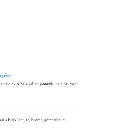
lépésre
ze nekünk is bele kellett jönnünk, de most már
nni a bicikliket, rollereket, gördeszkákat,
..