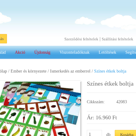
|
zás
Szerződési feltételek
Szállítási feltételek
alád
Akció
Újdonság
Viszonteladóknak
Letöltések
Segíts
ólap
/
Ember és környezete
/
Ismerkedés az emberrel
/
Színes étkek boltja
Színes étkek boltja
Cikkszám:
42083
Ár: 16.960
Ft
db