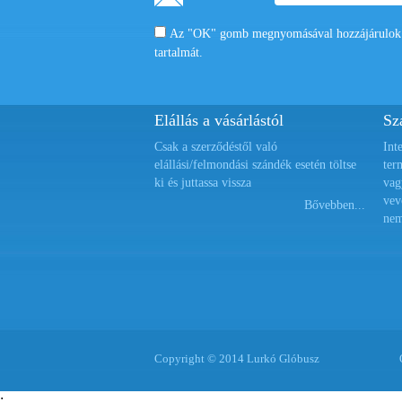
Az "OK" gomb megnyomásával hozzájárulok a
tartalmát.
Elállás a vásárlástól
Szá
Csak a szerződéstől való
Int
elállási/felmondási szándék esetén töltse
ter
ki és juttassa vissza
vag
vev
Bővebben...
nem
Copyright © 2014 Lurkó Glóbusz
;