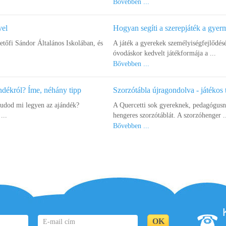
Bővebben ...
vel
Hogyan segíti a szerepjáték a gye
őfi Sándor Általános Iskolában, és
A játék a gyerekek személyiségfejlődés
óvodáskor kedvelt játékformája a ...
Bővebben ...
ndékról? Íme, néhány tipp
Szorzótábla újragondolva - játékos 
tudod mi legyen az ajándék?
A Quercetti sok gyereknek, pedagógusna
...
hengeres szorzótáblát. A szorzóhenger .
Bővebben ...