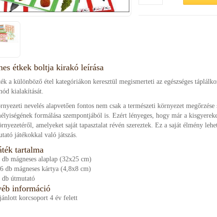
nes étkek boltja kirakó leírása
ték a különböző étel kategóriákon keresztül megismerteti az egészséges táplálkoz
mód kialakítását.
rnyezeti nevelés alapvetően fontos nem csak a természeti környezet megőrzése
élyiségének formálása szempontjából is. Ezért lényeges, hogy már a kisgyerek
örnyezetéről, amelyeket saját tapasztalat révén szereztek. Ez a saját élmény leh
tató játékokkal való játszás.
áték tartalma
 db mágneses alaplap (32x25 cm)
6 db mágneses kártya (4,8x8 cm)
 db útmutató
éb információ
jánlott korcsoport 4 év felett