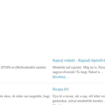
Rajzolj velünk! - Rajzsuli lépésről-
s BTMN-es (Beilleszkedési tanulási
Mindenki tud rajzolni. Még mi is. Pers
nagyon élvezzük! És hogy Neked is ...
Bővebben ...
Bicajra fel!
ot okoz, de talán van megoldás, hogy
Újra itt a tavasz, süt a nap, elő lehet ve
görkorikat, szóval mindenféle kerekes .