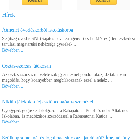
Kosárba
Kosárba
Hírek
Átmenet óvodáskorból iskoláskorba
Segítség óvodás SNI (Sajátos nevelési igényű) és BTMN-es (Beilleszkedési
tanulási magatartási nehézség) gyerekek ...
Bővebben ...
Osztás-szorzás játékosan
Házikó építő
Plus-plus mini basic 100
Az osztás-szorzás művelete sok gyermeknél gondot okoz, de talán van
megoldás, hogy könnyebben megbírkozzanak ezzel a nehéz ...
Bővebben ...
10.960 Ft
2.590 Ft
1.990 Ft
Kosárba
Kosárba
Nikitin játékok a fejlesztőpedagógus szemével
Gyógypedagógusként dolgozom a Rábapatonai Petőfi Sándor Általános
Iskolában, és megbízásos szerződéssel a Rábapatonai Katica ...
Bővebben ...
Szülinapra mennél és fogalmad sincs az ajándékról? Íme, néhány