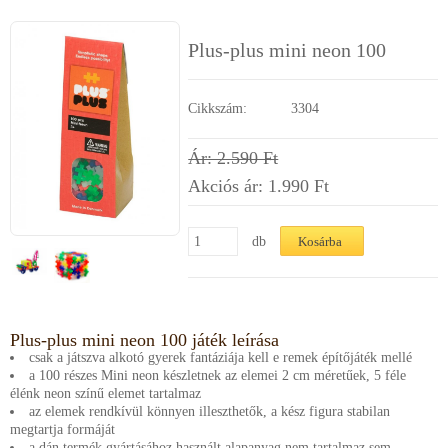
Segítség a vásárláshoz
Plus-plus mini neon 100
Kapcsolat
Cikkszám:
3304
Ár: 2.590 Ft
Akciós ár: 1.990
Ft
db
Plus-plus mini neon 100 játék leírása
csak a játszva alkotó gyerek fantáziája kell e remek építőjáték mellé
a 100 részes Mini neon készletnek az elemei 2 cm méretűek, 5 féle
élénk neon színű elemet tartalmaz
az elemek rendkívül könnyen illeszthetők, a kész figura stabilan
megtartja formáját
a dán termék gyártásához használt alapanyag nem tartalmaz sem