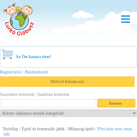
Rólunk
Óvoda
Az Ön kosara üres!
Bölcsőde
Regisztráció / Bejelentkezés
Család
Hírlevél feliratkozás
Akció
|
Szerződési feltételek
Szállítási feltételek
Újdonság
Viszonteladóknak
Nyitólap
/
Építő és konstruáló játék
Letöltések
/
Műanyag építő
/
Plus-plus mini neon
100