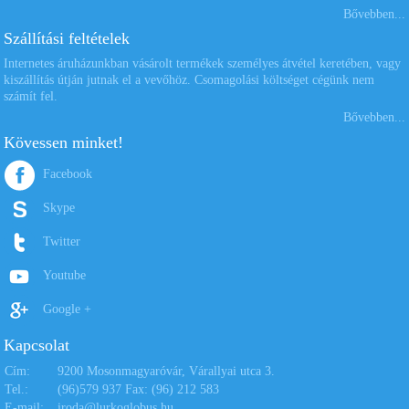
Bővebben...
Szállítási feltételek
Internetes áruházunkban vásárolt termékek személyes átvétel keretében, vagy
kiszállítás útján jutnak el a vevőhöz. Csomagolási költséget cégünk nem
számít fel.
Bővebben...
Kövessen minket!
Tecno Puzzle 3D
Tecno Puzzle 3D Elefánt
Oroszlán és Zebra
és Krokodil
Facebook
Skype
1.995 Ft
2.590 Ft
Kosárba
Kosárba
Twitter
Youtube
Google +
Kapcsolat
Cím:
9200 Mosonmagyaróvár, Várallyai utca 3.
Tel.:
(96)579 937 Fax: (96) 212 583
E-mail:
iroda@lurkoglobus.hu