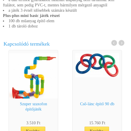
ftalátot, sem pedig PVC-t, mentes bármilyen mérgező anyagtól
a játék 3 évnél idősebbek számára készült
Plus-plus mini basic játék részei
100 db műanyag építő elem
1 db tároló doboz
Kapcsolódó termékek
Szuper szaxofon
Cső-lánc építő 90 db
építőjáték
3.510 Ft
15.760 Ft