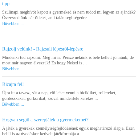
tipp
Szülinapi meghívót kapott a gyermeked és nem tudod mi legyen az ajándék?
Összeszedtünk pár ötletet, ami talán segítségedre ...
Bővebben ...
Plus-plus midi basic 400
Csőbútorépítő készlet
Rajzolj velünk! - Rajzsuli lépésről-lépésre
28.590 Ft
23.900 Ft
Mindenki tud rajzolni. Még mi is. Persze nekünk is bele kellett jönnünk, de
Kosárba
Kosárba
most már nagyon élvezzük! És hogy Neked is ...
Bővebben ...
Bicajra fel!
Újra itt a tavasz, süt a nap, elő lehet venni a bicikliket, rollereket,
gördeszkákat, görkorikat, szóval mindenféle kerekes ...
Bővebben ...
Hogyan segíti a szerepjáték a gyermekemet?
A játék a gyerekek személyiségfejlődésének egyik meghatározó alapja. Ezen
Építőkocka mix 30 db-os
Tüskés építő - alaplap
belül is az óvodáskor kedvelt játékformája a ...
csomag, 4 db