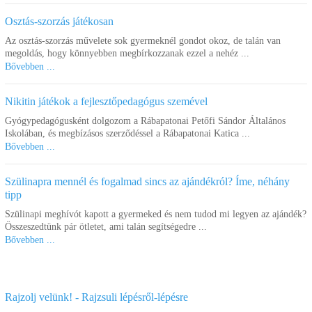
Osztás-szorzás játékosan
Az osztás-szorzás művelete sok gyermeknél gondot okoz, de talán van
Tüskék 750 db, 20 mm
Tüske 10,15,20 mm,
megoldás, hogy könnyebben megbírkozzanak ezzel a nehéz ...
2700 db
Bővebben ...
11.740 Ft
16.230 Ft
Nikitin játékok a fejlesztőpedagógus szemével
Kosárba
Kosárba
Gyógypedagógusként dolgozom a Rábapatonai Petőfi Sándor Általános
Iskolában, és megbízásos szerződéssel a Rábapatonai Katica ...
Bővebben ...
Szülinapra mennél és fogalmad sincs az ajándékról? Íme, néhány
tipp
Szülinapi meghívót kapott a gyermeked és nem tudod mi legyen az ajándék?
Összeszedtünk pár ötletet, ami talán segítségedre ...
Bővebben ...
Tüskék vegyesen, 2100
Tüskék, 32 mm, 400db
db, 10mm
Rajzolj velünk! - Rajzsuli lépésről-lépésre
11.740 Ft
12.980 Ft