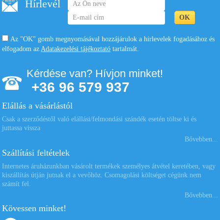
Hírlevél
Az "OK" gomb megnyomásával hozzájárulok a hírlevelek fogadásához és
elfogadom az
Adatakezelési tájékoztató
tartalmát.
Pixel art: Mona Lisa
Pixel art: Tutenkhamon
Kérdése van? Hívjon minket!
+36 96 579 937
15.400 Ft
15.400 Ft
Elállás a vásárlástól
Kosárba
Kosárba
Csak a szerződéstől való elállási/felmondási szándék esetén töltse ki és
juttassa vissza
Bővebben...
Szállítási feltételek
Internetes áruházunkban vásárolt termékek személyes átvétel keretében, vagy
kiszállítás útján jutnak el a vevőhöz. Csomagolási költséget cégünk nem
számít fel.
Bővebben...
Kövessen minket!
Tüskejáték lap nagy fehér
Sablon kerek bébi