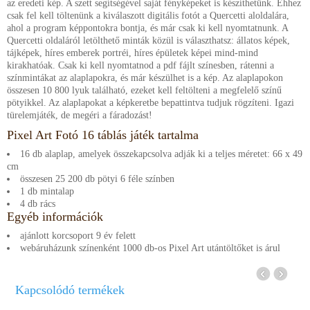
az eredeti kép. A szett segítségével saját fényképeket is készíthetünk. Ehhez
csak fel kell töltenünk a kiválaszott digitális fotót a Quercetti aloldalára,
ahol a program képpontokra bontja, és már csak ki kell nyomtatnunk. A
Quercetti oldaláról letölthető minták közül is választhatsz: állatos képek,
tájképek, híres emberek portréi, híres épületek képei mind-mind
kirakhatóak. Csak ki kell nyomtatnod a pdf fájlt színesben, rátenni a
színmintákat az alaplapokra, és már készülhet is a kép. Az alaplapokon
összesen 10 800 lyuk található, ezeket kell feltölteni a megfelelő színű
pötyikkel. Az alaplapokat a képkeretbe bepattintva tudjuk rögzíteni. Igazi
türelemjáték, de megéri a fáradozást!
Pixel Art Fotó 16 táblás játék tartalma
16 db alaplap, amelyek összekapcsolva adják ki a teljes méretet: 66 x 49
cm
összesen 25 200 db pötyi 6 féle színben
1 db mintalap
4 db rács
Egyéb információk
ajánlott korcsoport 9 év felett
webáruházunk színenként 1000 db-os Pixel Art utántöltőket is árul
Kapcsolódó termékek