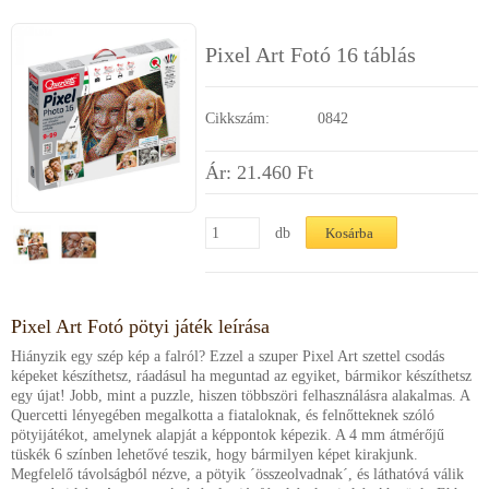
Segítség a vásárláshoz
Pixel Art Fotó 16 táblás
Kapcsolat
Cikkszám:
0842
Ár: 21.460
Ft
db
Pixel Art Fotó pötyi játék leírása
Hiányzik egy szép kép a falról? Ezzel a szuper Pixel Art szettel csodás
képeket készíthetsz, ráadásul ha meguntad az egyiket, bármikor készíthetsz
egy újat! Jobb, mint a puzzle, hiszen többszöri felhasználásra alakalmas. A
Quercetti lényegében megalkotta a fiataloknak, és felnőtteknek szóló
pötyijátékot, amelynek alapját a képpontok képezik. A 4 mm átmérőjű
tüskék 6 színben lehetővé teszik, hogy bármilyen képet kirakjunk.
Megfelelő távolságból nézve, a pötyik ´összeolvadnak´, és láthatóvá válik