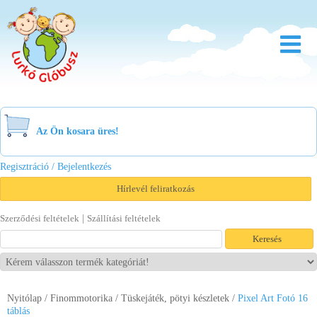
Rólunk
Óvoda
Az Ön kosara üres!
Bölcsőde
Regisztráció / Bejelentkezés
Család
Hírlevél feliratkozás
Akció
|
Szerződési feltételek
Szállítási feltételek
Újdonság
Viszonteladóknak
Nyitólap
/
Finommotorika
/
Tüskejáték, pötyi készletek
Letöltések
/
Pixel Art Fotó 16
táblás