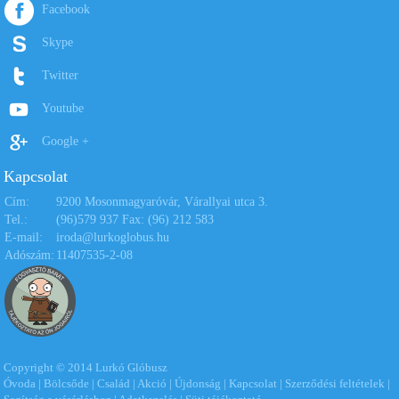
Facebook
pötyihez
Skype
11.320 Ft
6.780 Ft
Twitter
Kosárba
Kosárba
Youtube
Google +
Kapcsolat
Cím:
9200 Mosonmagyaróvár, Várallyai utca 3.
Tel.:
(96)579 937 Fax: (96) 212 583
E-mail:
iroda@lurkoglobus.hu
Adószám:
11407535-2-08
Pixel Art utántöltő - piros
Pixel Art utántöltő -
fekete
1.370 Ft
1.370 Ft
Kosárba
Kosárba
Copyright © 2014 Lurkó Glóbusz
Óvoda
|
Bölcsőde
|
Család
|
Akció
|
Újdonság
|
Kapcsolat
|
Szerződési feltételek
|