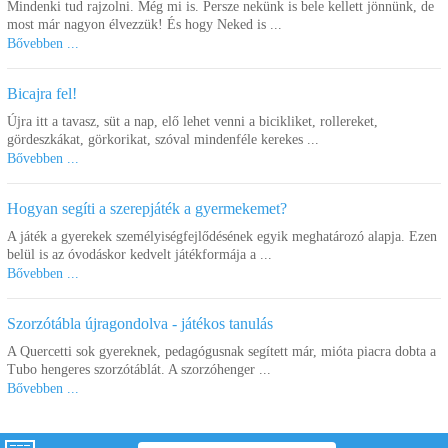
Mindenki tud rajzolni. Még mi is. Persze nekünk is bele kellett jönnünk, de
Kosárba
Kosárba
most már nagyon élvezzük! És hogy Neked is ...
Bővebben ...
Bicajra fel!
Újra itt a tavasz, süt a nap, elő lehet venni a bicikliket, rollereket,
gördeszkákat, görkorikat, szóval mindenféle kerekes ...
Bővebben ...
Hogyan segíti a szerepjáték a gyermekemet?
A játék a gyerekek személyiségfejlődésének egyik meghatározó alapja. Ezen
Mintakártya, 48 db
FantaColor pötyi játék
belül is az óvodáskor kedvelt játékformája a ...
utántöltő - szögletes, 180
Bővebben ...
db
7.020 Ft
1.060 Ft
Szorzótábla újragondolva - játékos tanulás
Kosárba
Kosárba
A Quercetti sok gyereknek, pedagógusnak segített már, mióta piacra dobta a
Tubo hengeres szorzótáblát. A szorzóhenger ...
Bővebben ...