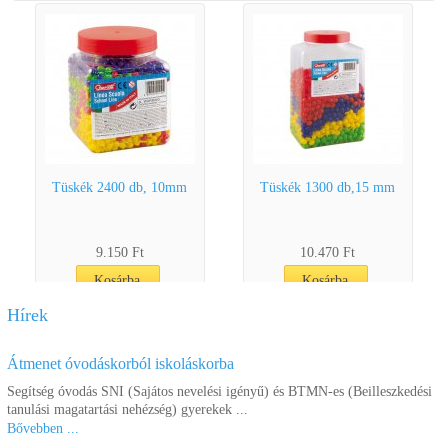
Tüskék 2400 db, 10mm
Tüskék 1300 db,15 mm
9.150 Ft
10.470 Ft
Kosárba
Kosárba
Hírek
Átmenet óvodáskorból iskoláskorba
Segítség óvodás SNI (Sajátos nevelési igényű) és BTMN-es (Beilleszkedési
tanulási magatartási nehézség) gyerekek ...
Bővebben ...