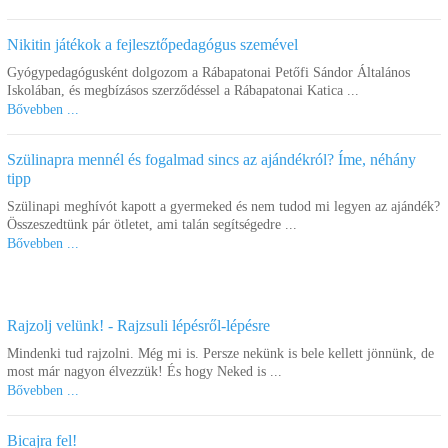
Nikitin játékok a fejlesztőpedagógus szemével
Gyógypedagógusként dolgozom a Rábapatonai Petőfi Sándor Általános
Iskolában, és megbízásos szerződéssel a Rábapatonai Katica ...
Bővebben ...
Szülinapra mennél és fogalmad sincs az ajándékról? Íme, néhány
tipp
Szülinapi meghívót kapott a gyermeked és nem tudod mi legyen az ajándék?
Összeszedtünk pár ötletet, ami talán segítségedre ...
Bővebben ...
Rajzolj velünk! - Rajzsuli lépésről-lépésre
Mindenki tud rajzolni. Még mi is. Persze nekünk is bele kellett jönnünk, de
most már nagyon élvezzük! És hogy Neked is ...
Bővebben ...
Bicajra fel!