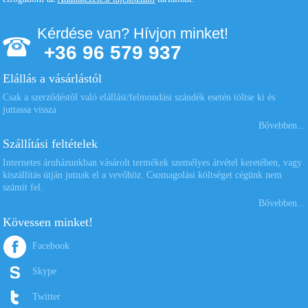
Kérdése van? Hívjon minket!
+36 96 579 937
Elállás a vásárlástól
Csak a szerződéstől való elállási/felmondási szándék esetén töltse ki és
juttassa vissza
Bővebben...
Szállítási feltételek
Internetes áruházunkban vásárolt termékek személyes átvétel keretében, vagy
kiszállítás útján jutnak el a vevőhöz. Csomagolási költséget cégünk nem
számít fel.
Bővebben...
Kövessen minket!
Facebook
Skype
Twitter