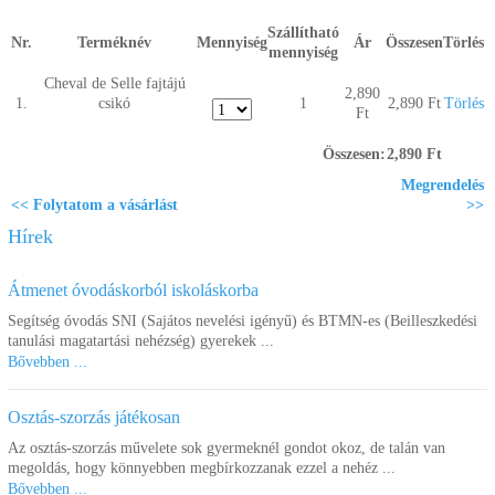
Segítség a vásárláshoz
Szállítható
Nr.
Terméknév
Mennyiség
Ár
Összesen
Törlés
mennyiség
Kapcsolat
Cheval de Selle fajtájú
2,890
1.
csikó
1
2,890 Ft
Törlés
Ft
Összesen:
2,890 Ft
Megrendelés
<< Folytatom a vásárlást
>>
Hírek
Átmenet óvodáskorból iskoláskorba
Segítség óvodás SNI (Sajátos nevelési igényű) és BTMN-es (Beilleszkedési
tanulási magatartási nehézség) gyerekek ...
Bővebben ...
Osztás-szorzás játékosan
Az osztás-szorzás művelete sok gyermeknél gondot okoz, de talán van
megoldás, hogy könnyebben megbírkozzanak ezzel a nehéz ...
Bővebben ...