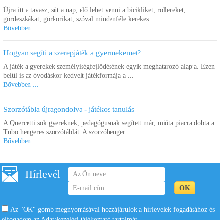
Újra itt a tavasz, süt a nap, elő lehet venni a bicikliket, rollereket,
gördeszkákat, görkorikat, szóval mindenféle kerekes ...
Bővebben ...
Hogyan segíti a szerepjáték a gyermekemet?
A játék a gyerekek személyiségfejlődésének egyik meghatározó alapja. Ezen
belül is az óvodáskor kedvelt játékformája a ...
Bővebben ...
Szorzótábla újragondolva - játékos tanulás
A Quercetti sok gyereknek, pedagógusnak segített már, mióta piacra dobta a
Tubo hengeres szorzótáblát. A szorzóhenger ...
Bővebben ...
Hírlevél
Az "OK" gomb megnyomásával hozzájárulok a hírlevelek fogadásához és
elfogadom az
Adatakezelési tájékoztató
tartalmát.