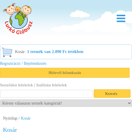
Rólunk
Kosár:
1 termék van 2.890 Ft értékben
Óvoda
Regisztráció / Bejelentkezés
Bölcsőde
Hírlevél feliratkozás
Család
|
Szerződési feltételek
Szállítási feltételek
Akció
Újdonság
Viszonteladóknak
Nyitólap
/
Kosár
Letöltések
Kosár