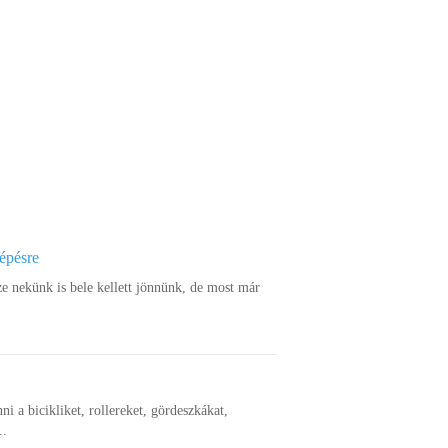
lépésre
ze nekünk is bele kellett jönnünk, de most már
nni a bicikliket, rollereket, gördeszkákat,
..