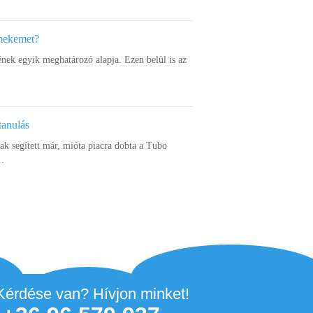
rmekemet?
ének egyik meghatározó alapja. Ezen belül is az
tanulás
k segített már, mióta piacra dobta a Tubo
..
Kérdése van? Hívjon minket!