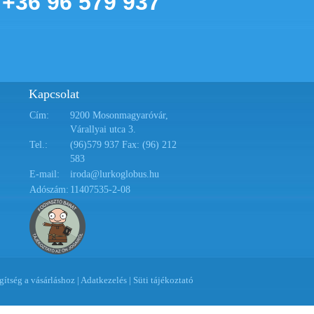
+36 96 579 937
Kapcsolat
Cím:
9200 Mosonmagyaróvár,
Várallyai utca 3.
Tel.:
(96)579 937 Fax: (96) 212
583
E-mail:
iroda@lurkoglobus.hu
Adószám:
11407535-2-08
gítség a vásárláshoz
|
Adatkezelés
|
Süti tájékoztató