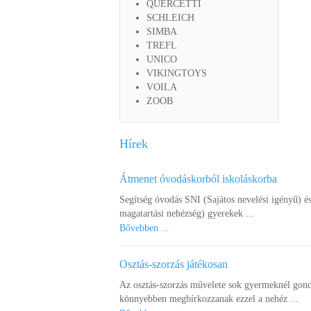
QUERCETTI
SCHLEICH
SIMBA
TREFL
UNICO
VIKINGTOYS
VOILA
ZOOB
Hírek
Átmenet óvodáskorból iskoláskorba
Segítség óvodás SNI (Sajátos nevelési igényű) é
magatartási nehézség) gyerekek ...
Bővebben ...
Osztás-szorzás játékosan
Az osztás-szorzás művelete sok gyermeknél gond
könnyebben megbírkozzanak ezzel a nehéz ...