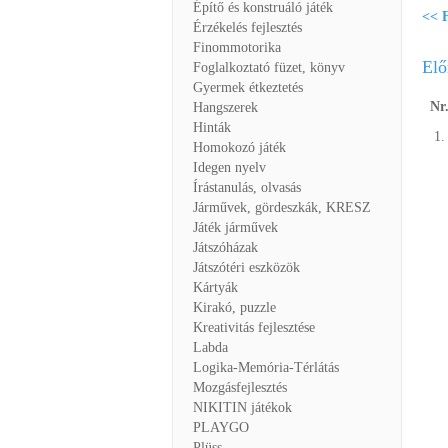
Építő és konstruáló játék
<< F
Érzékelés fejlesztés
Finommotorika
Elő
Foglalkoztató füzet, könyv
Gyermek étkeztetés
Nr
Hangszerek
Hinták
1.
Homokozó játék
Idegen nyelv
Írástanulás, olvasás
Járművek, gördeszkák, KRESZ
Játék járművek
Játszóházak
Játszótéri eszközök
Kártyák
Kirakó, puzzle
Kreativitás fejlesztése
Labda
Logika-Memória-Térlátás
Mozgásfejlesztés
NIKITIN játékok
PLAYGO
Plüss