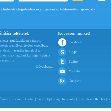
 hírlevelek fogadásához és elfogadom az
Adatakezelési tájékoztató
llítási feltételek
Kövessen minket!
ernetes áruházunkban vásárolt
Facebook
mékek személyes átvétel keretében,
y kiszállítás útján jutnak el a
Skype
őhöz. Csomagolási költséget cégünk
 számít fel.
Twitter
Bővebben...
Youtube
Google +
Óvoda
|
Bölcsőde
|
Család
|
Akció
|
Újdonság
|
Kapcsolat
|
Szerződési feltételek
|
Se