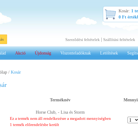
Kosár:
1 t
0 Ft érté
|
zás
Szerződési feltételek
Szállítási feltételek
alád
Akció
Újdonság
Viszonteladóknak
Letöltések
Segíts
ólap
/
Kosár
sár
Terméknév
Mennyi
Horse Club, - Lisa és Storm
Ez a termék nem áll rendelkezésre a megadott mennyiségben
1 termék előrendelésbe került