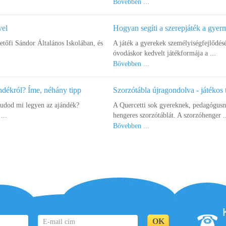
Bővebben ...
vel
Hogyan segíti a szerepjáték a gye
őfi Sándor Általános Iskolában, és
A játék a gyerekek személyiségfejlődés
óvodáskor kedvelt játékformája a ...
Bővebben ...
ndékról? Íme, néhány tipp
Szorzótábla újragondolva - játékos 
tudod mi legyen az ajándék?
A Quercetti sok gyereknek, pedagógusna
...
hengeres szorzótáblát. A szorzóhenger .
Bővebben ...