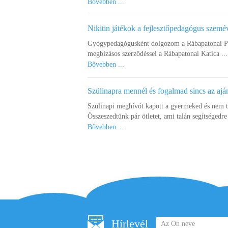
Bővebben ...
Nikitin játékok a fejlesztőpedagógus szemé
Gyógypedagógusként dolgozom a Rábapatonai Pet
megbízásos szerződéssel a Rábapatonai Katica ...
Bővebben ...
Szülinapra mennél és fogalmad sincs az ajá
Szülinapi meghívót kapott a gyermeked és nem 
Összeszedtünk pár ötletet, ami talán segítségedre 
Bővebben ...
Hírlevél