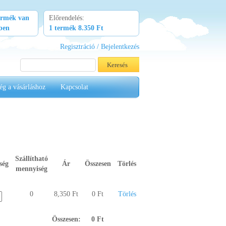
ermék van
Előrendelés:
kben
1 termék 8.350 Ft
Regisztráció / Bejelentkezés
ég a vásárláshoz
Kapcsolat
Szállítható
ség
Ár
Összesen
Törlés
mennyiség
0
8,350 Ft
0 Ft
Törlés
Összesen:
0 Ft