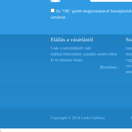
Az "OK" gomb megnyomásával hozzájárulok a
tartalmát.
Elállás a vásárlástól
Szá
Csak a szerződéstől való
Int
elállási/felmondási szándék esetén töltse
ter
ki és juttassa vissza
vag
vev
Bővebben...
nem
Copyright © 2014 Lurkó Glóbusz
;