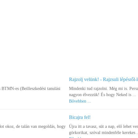
Rajzolj velünk! - Rajzsuli lépésről-
s BTMN-es (Beilleszkedési tanulási
Mindenki tud rajzolni. Még mi is. Pers
nagyon élvezzük! És hogy Neked is ...
Bővebben ...
Bicajra fel!
ot okoz, de talán van megoldás, hogy
Újra itt a tavasz, süt a nap, elő lehet ve
görkorikat, szóval mindenféle kerekes .