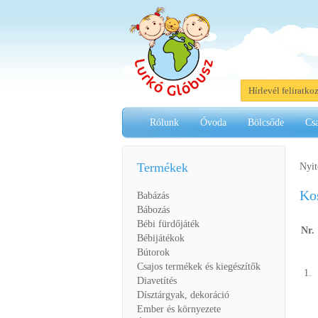
Hírlevél feliratko
Rólunk
Óvoda
Bölcsőde
Cs
Termékek
Nyit
Ko
Babázás
Bábozás
Bébi fürdőjáték
Nr.
Bébijátékok
Bútorok
Csajos termékek és kiegészítők
1.
Diavetítés
Dísztárgyak, dekoráció
Ember és környezete