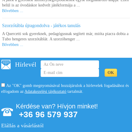
belül is az óvodáskor kedvelt játékformája a ...
Bővebben ...
Szorzótábla újragondolva - játékos tanulás
A Quercetti sok gyereknek, pedagógusnak segített már, mióta piacra dobta a
Tubo hengeres szorzótáblát. A szorzóhenger ...
Bővebben ...
Hírlevél
Az "OK" gomb megnyomásával hozzájárulok a hírlevelek fogadásához és
elfogadom az
Adatakezelési tájékoztató
tartalmát.
Kérdése van? Hívjon minket!
+36 96 579 937
Elállás a vásárlástól