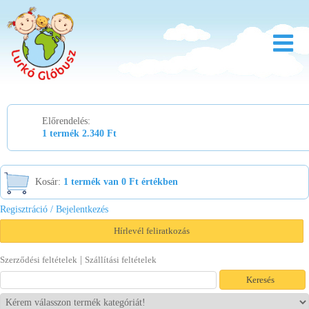
Rólunk
Előrendelés:
Óvoda
1 termék 2.340 Ft
Bölcsőde
Család
Kosár:
1 termék van 0 Ft értékben
Akció
Regisztráció / Bejelentkezés
Hírlevél feliratkozás
Újdonság
|
Szerződési feltételek
Szállítási feltételek
Viszonteladóknak
Letöltések