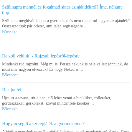
Szülinapra mennél és fogalmad sincs az ajándékról? Íme, néhány
tipp
Szülinapi meghívót kapott a gyermeked és nem tudod mi legyen az ajándék?
Összeszedtünk pár ötletet, ami talán segítségedre ...
Bővebben ...
Rajzolj velünk! - Rajzsuli lépésről-lépésre
Mindenki tud rajzolni. Még mi is. Persze nekünk is bele kellett jönnünk, de
most már nagyon élvezzük! És hogy Neked is ...
Bővebben ...
Bicajra fel!
Újra itt a tavasz, süt a nap, elő lehet venni a bicikliket, rollereket,
gördeszkákat, görkorikat, szóval mindenféle kerekes ...
Bővebben ...
Hogyan segíti a szerepjáték a gyermekemet?
A játék a gyerekek személyiségfejlődésének egyik meghatározó alapja. Ezen