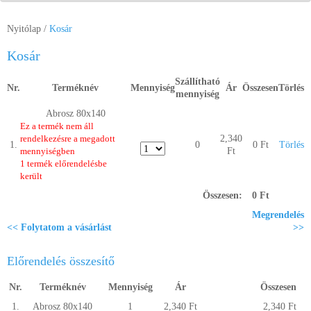
Segítség a vásárláshoz
Nyitólap
/
Kosár
Kapcsolat
Kosár
Szállítható
Nr.
Terméknév
Mennyiség
Ár
Összesen
Törlés
mennyiség
Abrosz 80x140
Ez a termék nem áll
rendelkezésre a megadott
2,340
1.
0
0 Ft
Törlés
mennyiségben
Ft
1 termék előrendelésbe
került
Összesen:
0 Ft
Megrendelés
<< Folytatom a vásárlást
>>
Előrendelés összesítő
Nr.
Terméknév
Mennyiség
Ár
Összesen
1.
Abrosz 80x140
1
2,340 Ft
2,340 Ft