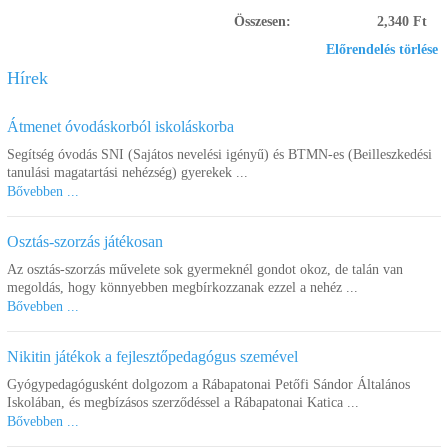
Összesen:
2,340 Ft
Előrendelés törlése
Hírek
Átmenet óvodáskorból iskoláskorba
Segítség óvodás SNI (Sajátos nevelési igényű) és BTMN-es (Beilleszkedési
tanulási magatartási nehézség) gyerekek ...
Bővebben ...
Osztás-szorzás játékosan
Az osztás-szorzás művelete sok gyermeknél gondot okoz, de talán van
megoldás, hogy könnyebben megbírkozzanak ezzel a nehéz ...
Bővebben ...
Nikitin játékok a fejlesztőpedagógus szemével
Gyógypedagógusként dolgozom a Rábapatonai Petőfi Sándor Általános
Iskolában, és megbízásos szerződéssel a Rábapatonai Katica ...
Bővebben ...