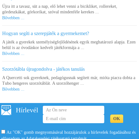
Újra itt a tavasz, süt a nap, elő lehet venni a bicikliket, rollereket,
gördeszkákat, görkorikat, szóval mindenféle kerekes ...
Bővebben ...
Hogyan segíti a szerepjáték a gyermekemet?
A játék a gyerekek személyiségfejlődésének egyik meghatározó alapja. Ezen
belül is az óvodáskor kedvelt játékformája a ...
Bővebben ...
Szorzótábla újragondolva - játékos tanulás
A Quercetti sok gyereknek, pedagógusnak segített már, mióta piacra dobta a
Tubo hengeres szorzótáblát. A szorzóhenger ...
Bővebben ...
Hírlevél
Az "OK" gomb megnyomásával hozzájárulok a hírlevelek fogadásához és
elfogadom az
Adatakezelési tájékoztató
tartalmát.