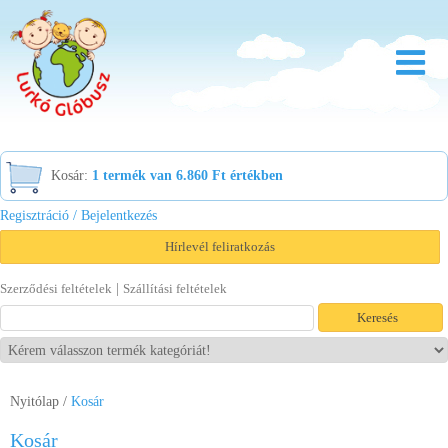
Rólunk
Kosár:
1 termék van 6.860 Ft értékben
Óvoda
Regisztráció / Bejelentkezés
Bölcsőde
Hírlevél feliratkozás
Család
|
Szerződési feltételek
Szállítási feltételek
Akció
Újdonság
Viszonteladóknak
Nyitólap
/
Kosár
Letöltések
Kosár