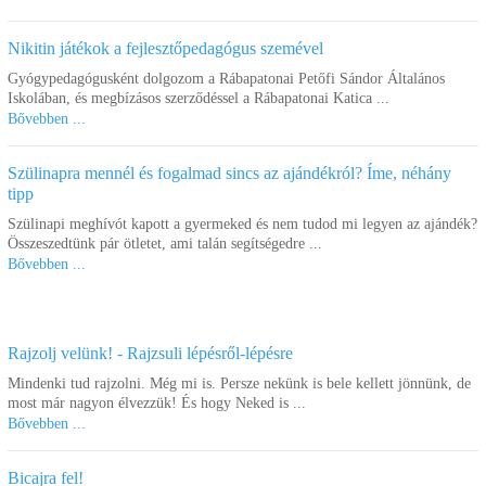
Nikitin játékok a fejlesztőpedagógus szemével
Gyógypedagógusként dolgozom a Rábapatonai Petőfi Sándor Általános
Iskolában, és megbízásos szerződéssel a Rábapatonai Katica ...
Bővebben ...
Szülinapra mennél és fogalmad sincs az ajándékról? Íme, néhány
tipp
Szülinapi meghívót kapott a gyermeked és nem tudod mi legyen az ajándék?
Összeszedtünk pár ötletet, ami talán segítségedre ...
Bővebben ...
Rajzolj velünk! - Rajzsuli lépésről-lépésre
Mindenki tud rajzolni. Még mi is. Persze nekünk is bele kellett jönnünk, de
most már nagyon élvezzük! És hogy Neked is ...
Bővebben ...
Bicajra fel!