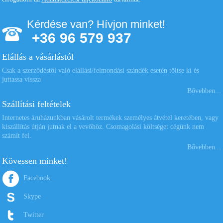
Kérdése van? Hívjon minket!
+36 96 579 937
Elállás a vásárlástól
Csak a szerződéstől való elállási/felmondási szándék esetén töltse ki és
juttassa vissza
Bővebben...
Szállítási feltételek
Internetes áruházunkban vásárolt termékek személyes átvétel keretében, vagy
kiszállítás útján jutnak el a vevőhöz. Csomagolási költséget cégünk nem
számít fel.
Bővebben...
Kövessen minket!
Facebook
Skype
Twitter