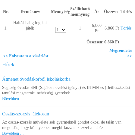
Segítség a vásárláshoz
Szállítható
Nr.
Terméknév
Mennyiség
Ár
Összesen
Törlés
mennyiség
Kapcsolat
Haltól-halig logikai
6,860
1.
játék
1
6,860 Ft
Törlés
Ft
Összesen:
6,860 Ft
Megrendelés
<< Folytatom a vásárlást
>>
Hírek
Átmenet óvodáskorból iskoláskorba
Segítség óvodás SNI (Sajátos nevelési igényű) és BTMN-es (Beilleszkedési
tanulási magatartási nehézség) gyerekek ...
Bővebben ...
Osztás-szorzás játékosan
Az osztás-szorzás művelete sok gyermeknél gondot okoz, de talán van
megoldás, hogy könnyebben megbírkozzanak ezzel a nehéz ...
Bővebben ...