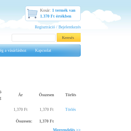
Kosár:
1 termék van
1.370 Ft értékben
Regisztráció / Bejelentkezés
ég a vásárláshoz
Kapcsolat
ó
Ár
Összesen
Törlés
g
1,370 Ft
1,370 Ft
Törlés
Összesen:
1,370 Ft
Megrendelés >>