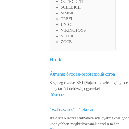
QUERCETTI
SCHLEICH
SIMBA
TREFL
UNICO
VIKINGTOYS
VOILA
ZOOB
Hírek
Átmenet óvodáskorból iskoláskorba
Segítség óvodás SNI (Sajátos nevelési igényű) é
magatartási nehézség) gyerekek ...
Bővebben ...
Osztás-szorzás játékosan
Az osztás-szorzás művelete sok gyermeknél gond
könnyebben megbírkozzanak ezzel a nehéz ...