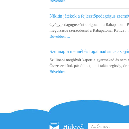
Bővebben ...
Nikitin játékok a fejlesztőpedagógus szemé
Gyógypedagógusként dolgozom a Rábapatonai Pet
megbízásos szerződéssel a Rábapatonai Katica ...
Bővebben ...
Szülinapra mennél és fogalmad sincs az ajá
Szülinapi meghívót kapott a gyermeked és nem 
Összeszedtünk pár ötletet, ami talán segítségedre 
Bővebben ...
Hírlevél