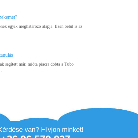
rmekemet?
ének egyik meghatározó alapja. Ezen belül is az
tanulás
k segített már, mióta piacra dobta a Tubo
..
Kérdése van? Hívjon minket!