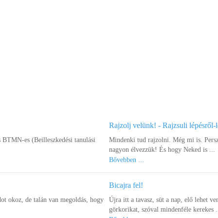
Rajzolj velünk! - Rajzsuli lépésről-
s BTMN-es (Beilleszkedési tanulási
Mindenki tud rajzolni. Még mi is. Pers
nagyon élvezzük! És hogy Neked is ...
Bővebben ...
Bicajra fel!
ot okoz, de talán van megoldás, hogy
Újra itt a tavasz, süt a nap, elő lehet ve
görkorikat, szóval mindenféle kerekes .