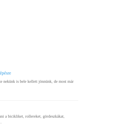
lépésre
ze nekünk is bele kellett jönnünk, de most már
nni a bicikliket, rollereket, gördeszkákat,
..