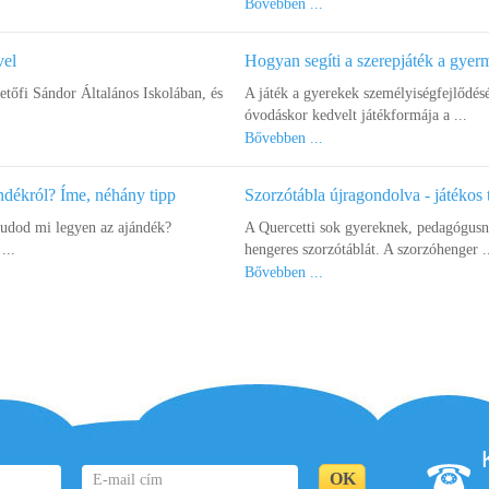
Bővebben ...
vel
Hogyan segíti a szerepjáték a gye
őfi Sándor Általános Iskolában, és
A játék a gyerekek személyiségfejlődés
óvodáskor kedvelt játékformája a ...
Bővebben ...
ndékról? Íme, néhány tipp
Szorzótábla újragondolva - játékos 
tudod mi legyen az ajándék?
A Quercetti sok gyereknek, pedagógusna
...
hengeres szorzótáblát. A szorzóhenger .
Bővebben ...