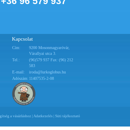
+36 96 579 937
Kapcsolat
Cím:
9200 Mosonmagyaróvár,
Várallyai utca 3.
Tel.:
(96)579 937 Fax: (96) 212
583
E-mail:
iroda@lurkoglobus.hu
Adószám:
11407535-2-08
gítség a vásárláshoz
|
Adatkezelés
|
Süti tájékoztató