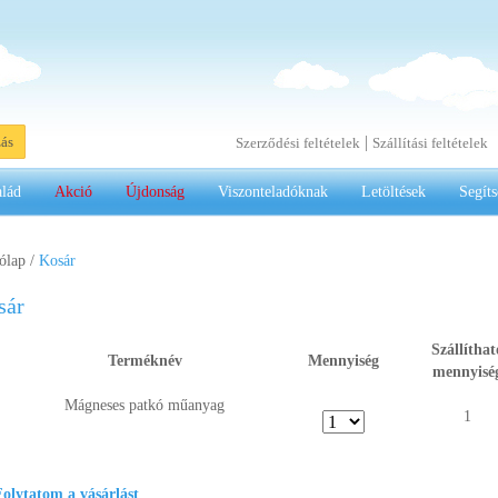
|
zás
Szerződési feltételek
Szállítási feltételek
alád
Akció
Újdonság
Viszonteladóknak
Letöltések
Segíts
ólap
/
Kosár
sár
Szállíthat
Terméknév
Mennyiség
mennyisé
Mágneses patkó műanyag
1
olytatom a vásárlást