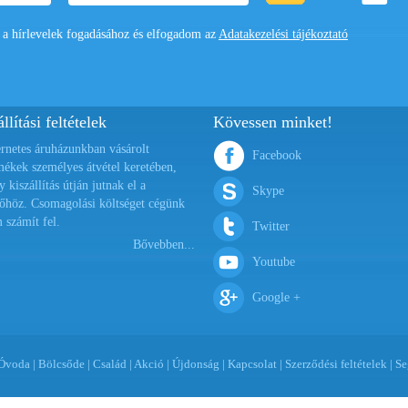
 hírlevelek fogadásához és elfogadom az
Adatakezelési tájékoztató
llítási feltételek
Kövessen minket!
ernetes áruházunkban vásárolt
Facebook
mékek személyes átvétel keretében,
y kiszállítás útján jutnak el a
Skype
őhöz. Csomagolási költséget cégünk
 számít fel.
Twitter
Bővebben...
Youtube
Google +
Óvoda
|
Bölcsőde
|
Család
|
Akció
|
Újdonság
|
Kapcsolat
|
Szerződési feltételek
|
Se