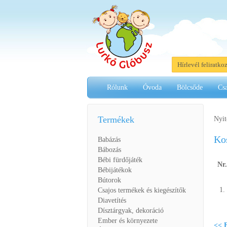
Hírlevél feliratko
Rólunk
Óvoda
Bölcsőde
Cs
Termékek
Nyit
Ko
Babázás
Bábozás
Bébi fürdőjáték
Nr.
Bébijátékok
Bútorok
1.
Csajos termékek és kiegészítők
Diavetítés
Dísztárgyak, dekoráció
Ember és környezete
<< F