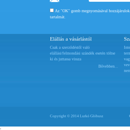
Az "OK" gomb megnyomásával hozzájárulok a
tartalmát.
Elállás a vásárlástól
Szá
Csak a szerződéstől való
Int
elállási/felmondási szándék esetén töltse
ter
ki és juttassa vissza
vag
vev
Bővebben...
nem
Copyright © 2014 Lurkó Glóbusz
;