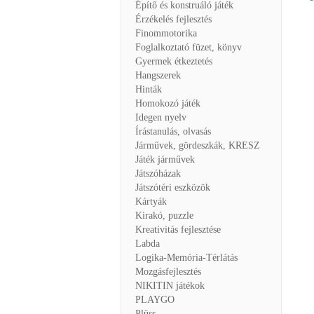
Építő és konstruáló játék
Érzékelés fejlesztés
Finommotorika
Foglalkoztató füzet, könyv
Gyermek étkeztetés
Hangszerek
Hinták
Homokozó játék
Idegen nyelv
Írástanulás, olvasás
Járművek, gördeszkák, KRESZ
Játék járművek
Játszóházak
Játszótéri eszközök
Kártyák
Kirakó, puzzle
Kreativitás fejlesztése
Labda
Logika-Memória-Térlátás
Mozgásfejlesztés
NIKITIN játékok
PLAYGO
Plüss