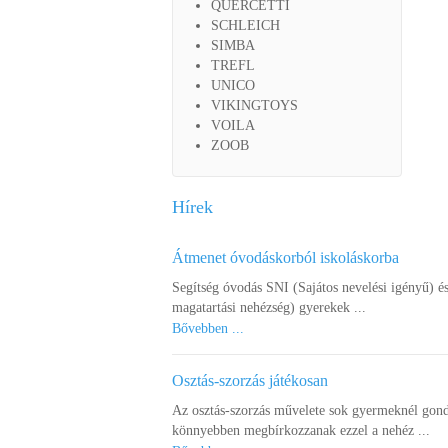
QUERCETTI
SCHLEICH
SIMBA
TREFL
UNICO
VIKINGTOYS
VOILA
ZOOB
Hírek
Átmenet óvodáskorból iskoláskorba
Segítség óvodás SNI (Sajátos nevelési igényű) é
magatartási nehézség) gyerekek ...
Bővebben ...
Osztás-szorzás játékosan
Az osztás-szorzás művelete sok gyermeknél gond
könnyebben megbírkozzanak ezzel a nehéz ...