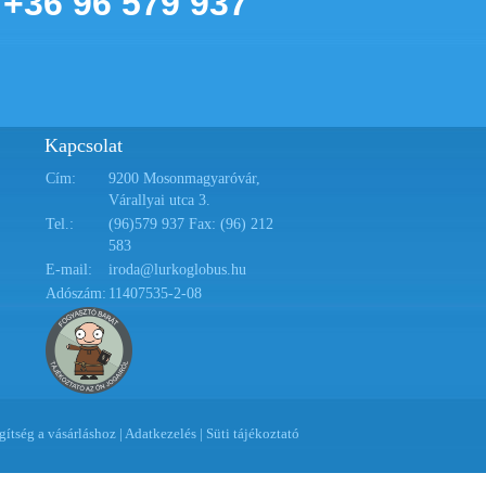
+36 96 579 937
Kapcsolat
Cím:
9200 Mosonmagyaróvár,
Várallyai utca 3.
Tel.:
(96)579 937 Fax: (96) 212
583
E-mail:
iroda@lurkoglobus.hu
Adószám:
11407535-2-08
gítség a vásárláshoz
|
Adatkezelés
|
Süti tájékoztató