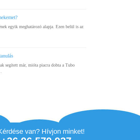
rmekemet?
ének egyik meghatározó alapja. Ezen belül is az
tanulás
k segített már, mióta piacra dobta a Tubo
..
Kérdése van? Hívjon minket!