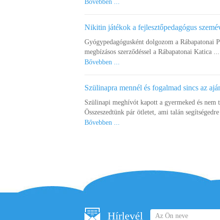
Bővebben ...
Nikitin játékok a fejlesztőpedagógus szemé
Gyógypedagógusként dolgozom a Rábapatonai Pet
megbízásos szerződéssel a Rábapatonai Katica ...
Bővebben ...
Szülinapra mennél és fogalmad sincs az ajá
Szülinapi meghívót kapott a gyermeked és nem 
Összeszedtünk pár ötletet, ami talán segítségedre 
Bővebben ...
Hírlevél