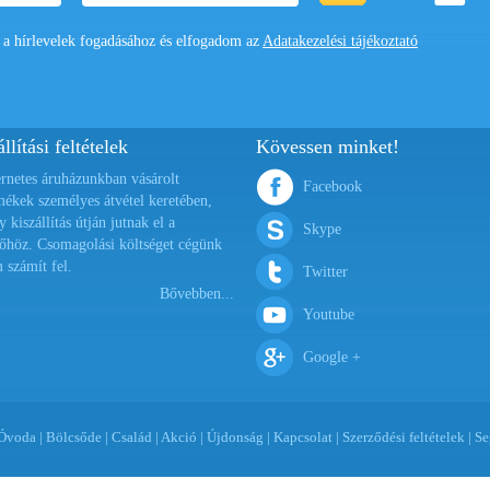
 hírlevelek fogadásához és elfogadom az
Adatakezelési tájékoztató
llítási feltételek
Kövessen minket!
ernetes áruházunkban vásárolt
Facebook
mékek személyes átvétel keretében,
y kiszállítás útján jutnak el a
Skype
őhöz. Csomagolási költséget cégünk
 számít fel.
Twitter
Bővebben...
Youtube
Google +
Óvoda
|
Bölcsőde
|
Család
|
Akció
|
Újdonság
|
Kapcsolat
|
Szerződési feltételek
|
Se