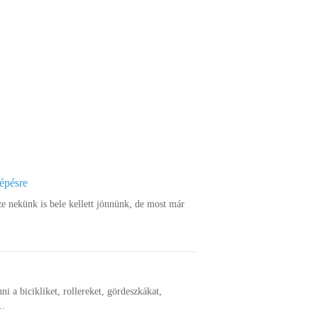
lépésre
ze nekünk is bele kellett jönnünk, de most már
nni a bicikliket, rollereket, gördeszkákat,
..