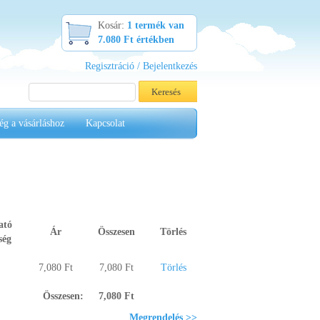
Kosár:
1 termék van
7.080 Ft értékben
Regisztráció / Bejelentkezés
ég a vásárláshoz
Kapcsolat
ató
Ár
Összesen
Törlés
ség
7,080 Ft
7,080 Ft
Törlés
Összesen:
7,080 Ft
Megrendelés >>