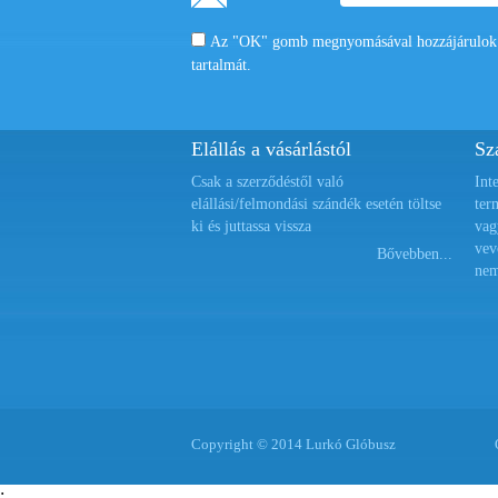
Az "OK" gomb megnyomásával hozzájárulok a
tartalmát.
Elállás a vásárlástól
Szá
Csak a szerződéstől való
Int
elállási/felmondási szándék esetén töltse
ter
ki és juttassa vissza
vag
vev
Bővebben...
nem
Copyright © 2014 Lurkó Glóbusz
;