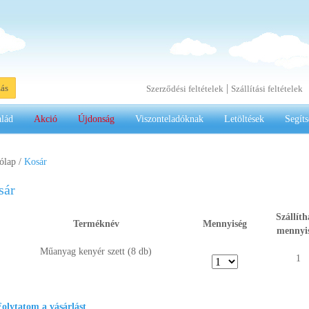
|
zás
Szerződési feltételek
Szállítási feltételek
alád
Akció
Újdonság
Viszonteladóknak
Letöltések
Segíts
ólap
/
Kosár
sár
Szállíth
Terméknév
Mennyiség
mennyi
Műanyag kenyér szett (8 db)
1
olytatom a vásárlást