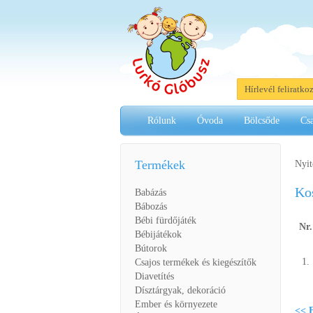
Hírlevél feliratko
Rólunk
Óvoda
Bölcsőde
Cs
Termékek
Nyit
Ko
Babázás
Bábozás
Bébi fürdőjáték
Nr.
Bébijátékok
Bútorok
1.
Csajos termékek és kiegészítők
Diavetítés
Dísztárgyak, dekoráció
Ember és környezete
<< F