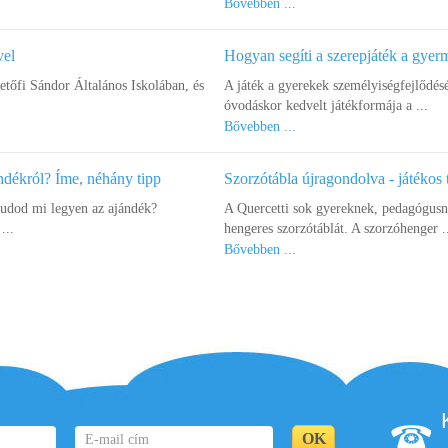
Bővebben ...
vel
Hogyan segíti a szerepjáték a gye
őfi Sándor Általános Iskolában, és
A játék a gyerekek személyiségfejlődés
óvodáskor kedvelt játékformája a ...
Bővebben ...
ndékról? Íme, néhány tipp
Szorzótábla újragondolva - játékos 
tudod mi legyen az ajándék?
A Quercetti sok gyereknek, pedagógusna
...
hengeres szorzótáblát. A szorzóhenger .
Bővebben ...