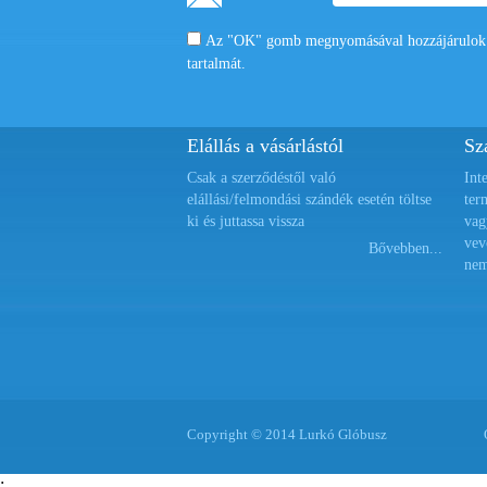
Az "OK" gomb megnyomásával hozzájárulok a
tartalmát.
Elállás a vásárlástól
Szá
Csak a szerződéstől való
Int
elállási/felmondási szándék esetén töltse
ter
ki és juttassa vissza
vag
vev
Bővebben...
nem
Copyright © 2014 Lurkó Glóbusz
;