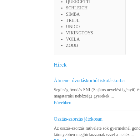
QUERCETTI
SCHLEICH
SIMBA
TREFL
UNICO
VIKINGTOYS
VOILA
ZOOB
Hírek
Átmenet óvodáskorból iskoláskorba
Segítség óvodás SNI (Sajátos nevelési igényű) é
magatartási nehézség) gyerekek ...
Bővebben ...
Osztás-szorzás játékosan
Az osztás-szorzás művelete sok gyermeknél gond
könnyebben megbírkozzanak ezzel a nehéz ...