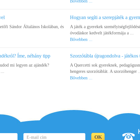
Bővebben ...
vel
Hogyan segíti a szerepjáték a gye
őfi Sándor Általános Iskolában, és
A játék a gyerekek személyiségfejlődés
óvodáskor kedvelt játékformája a ...
Bővebben ...
ndékról? Íme, néhány tipp
Szorzótábla újragondolva - játékos 
tudod mi legyen az ajándék?
A Quercetti sok gyereknek, pedagógusna
...
hengeres szorzótáblát. A szorzóhenger .
Bővebben ...