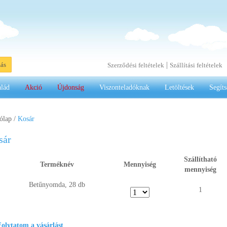
|
zás
Szerződési feltételek
Szállítási feltételek
alád
Akció
Újdonság
Viszonteladóknak
Letöltések
Segíts
ólap
/
Kosár
sár
Szállítható
.
Terméknév
Mennyiség
mennyiség
Betűnyomda, 28 db
1
olytatom a vásárlást