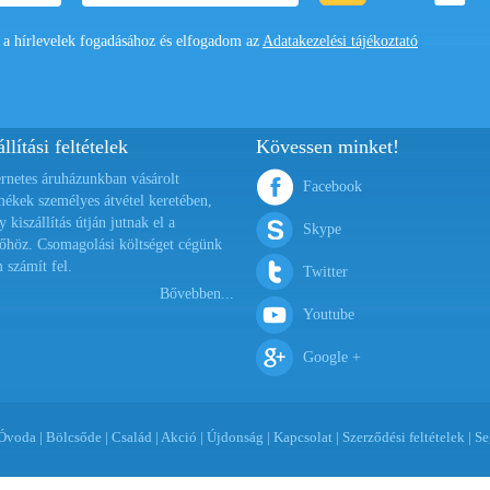
 hírlevelek fogadásához és elfogadom az
Adatakezelési tájékoztató
llítási feltételek
Kövessen minket!
ernetes áruházunkban vásárolt
Facebook
mékek személyes átvétel keretében,
y kiszállítás útján jutnak el a
Skype
őhöz. Csomagolási költséget cégünk
 számít fel.
Twitter
Bővebben...
Youtube
Google +
Óvoda
|
Bölcsőde
|
Család
|
Akció
|
Újdonság
|
Kapcsolat
|
Szerződési feltételek
|
Se