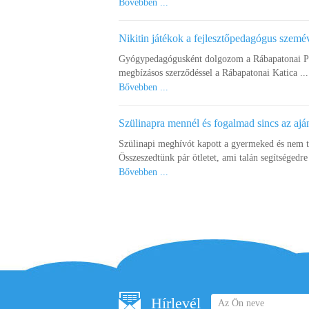
Bővebben ...
Nikitin játékok a fejlesztőpedagógus szemé
Gyógypedagógusként dolgozom a Rábapatonai Pet
megbízásos szerződéssel a Rábapatonai Katica ...
Bővebben ...
Szülinapra mennél és fogalmad sincs az ajá
Szülinapi meghívót kapott a gyermeked és nem 
Összeszedtünk pár ötletet, ami talán segítségedre 
Bővebben ...
Hírlevél