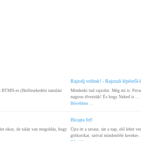
Rajzolj velünk! - Rajzsuli lépésről-
s BTMN-es (Beilleszkedési tanulási
Mindenki tud rajzolni. Még mi is. Pers
nagyon élvezzük! És hogy Neked is ...
Bővebben ...
Bicajra fel!
ot okoz, de talán van megoldás, hogy
Újra itt a tavasz, süt a nap, elő lehet ve
görkorikat, szóval mindenféle kerekes .