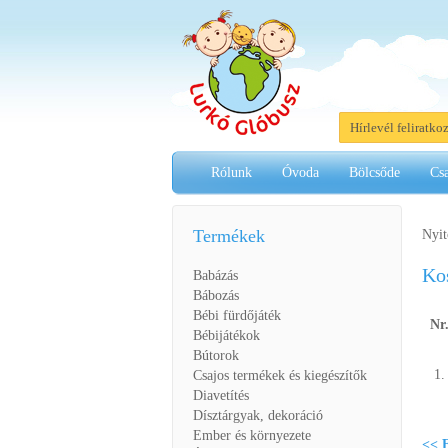
Hírlevél feliratko
Rólunk
Óvoda
Bölcsőde
Cs
Termékek
Nyit
Ko
Babázás
Bábozás
Bébi fürdőjáték
Nr
Bébijátékok
Bútorok
1.
Csajos termékek és kiegészítők
Diavetítés
Dísztárgyak, dekoráció
Ember és környezete
<< F