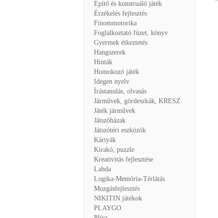
Építő és konstruáló játék
Érzékelés fejlesztés
Finommotorika
Foglalkoztató füzet, könyv
Gyermek étkeztetés
Hangszerek
Hinták
Homokozó játék
Idegen nyelv
Írástanulás, olvasás
Járművek, gördeszkák, KRESZ
Játék járművek
Játszóházak
Játszótéri eszközök
Kártyák
Kirakó, puzzle
Kreativitás fejlesztése
Labda
Logika-Memória-Térlátás
Mozgásfejlesztés
NIKITIN játékok
PLAYGO
Plüss