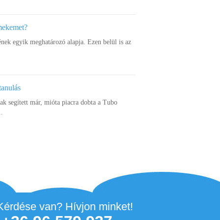
rmekemet?
ének egyik meghatározó alapja. Ezen belül is az
tanulás
k segített már, mióta piacra dobta a Tubo
..
Kérdése van? Hívjon minket!