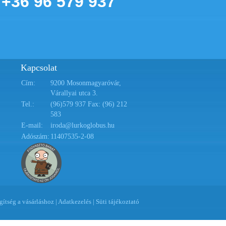
+36 96 579 937
Kapcsolat
Cím:
9200 Mosonmagyaróvár,
Várallyai utca 3.
Tel.:
(96)579 937 Fax: (96) 212
583
E-mail:
iroda@lurkoglobus.hu
Adószám:
11407535-2-08
gítség a vásárláshoz
|
Adatkezelés
|
Süti tájékoztató