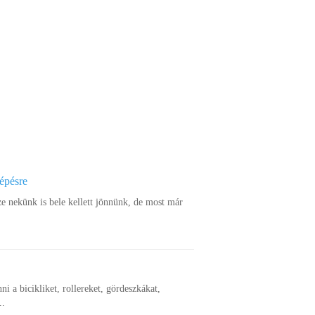
lépésre
ze nekünk is bele kellett jönnünk, de most már
nni a bicikliket, rollereket, gördeszkákat,
..