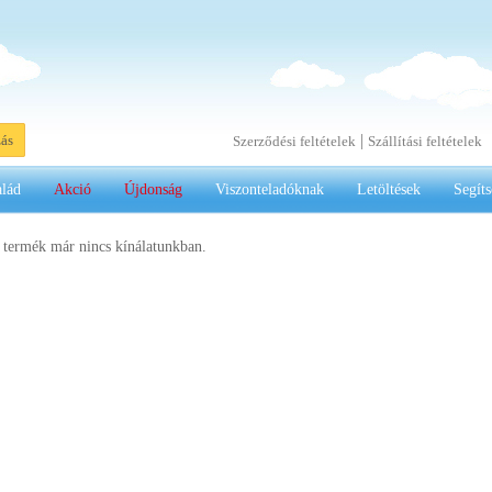
|
zás
Szerződési feltételek
Szállítási feltételek
alád
Akció
Újdonság
Viszonteladóknak
Letöltések
Segíts
 termék már nincs kínálatunkban.