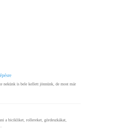
lépésre
ze nekünk is bele kellett jönnünk, de most már
nni a bicikliket, rollereket, gördeszkákat,
..