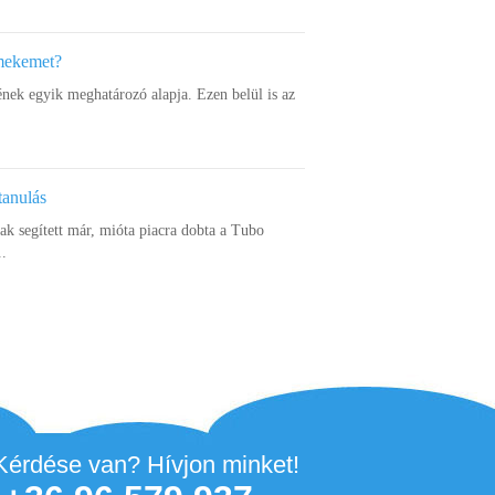
rmekemet?
ének egyik meghatározó alapja. Ezen belül is az
tanulás
k segített már, mióta piacra dobta a Tubo
..
Kérdése van? Hívjon minket!