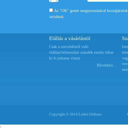
Az "OK" gomb megnyomásával hozzájárulok a
tartalmát.
Elállás a vásárlástól
Szá
Csak a szerződéstől való
Int
elállási/felmondási szándék esetén töltse
ter
ki és juttassa vissza
vag
vev
Bővebben...
nem
Copyright © 2014 Lurkó Glóbusz
;