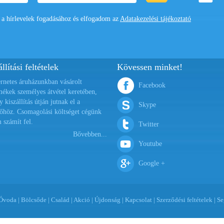
 hírlevelek fogadásához és elfogadom az
Adatakezelési tájékoztató
llítási feltételek
Kövessen minket!
ernetes áruházunkban vásárolt
Facebook
mékek személyes átvétel keretében,
y kiszállítás útján jutnak el a
Skype
őhöz. Csomagolási költséget cégünk
 számít fel.
Twitter
Bővebben...
Youtube
Google +
Óvoda
|
Bölcsőde
|
Család
|
Akció
|
Újdonság
|
Kapcsolat
|
Szerződési feltételek
|
Se