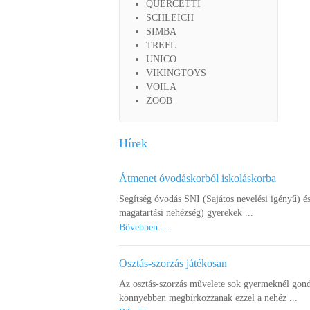
QUERCETTI
SCHLEICH
SIMBA
TREFL
UNICO
VIKINGTOYS
VOILA
ZOOB
Hírek
Átmenet óvodáskorból iskoláskorba
Segítség óvodás SNI (Sajátos nevelési igényű) é
magatartási nehézség) gyerekek ...
Bővebben ...
Osztás-szorzás játékosan
Az osztás-szorzás művelete sok gyermeknél gond
könnyebben megbírkozzanak ezzel a nehéz ...