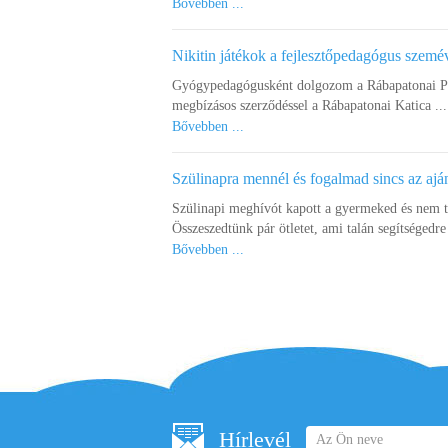
Bővebben ...
Nikitin játékok a fejlesztőpedagógus szemé
Gyógypedagógusként dolgozom a Rábapatonai Pet
megbízásos szerződéssel a Rábapatonai Katica ...
Bővebben ...
Szülinapra mennél és fogalmad sincs az ajá
Szülinapi meghívót kapott a gyermeked és nem 
Összeszedtünk pár ötletet, ami talán segítségedre 
Bővebben ...
Hírlevél