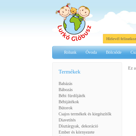
Hírlevél feliratko
Rólunk
Óvoda
Bölcsőde
Cs
Ez a
Termékek
Babázás
Bábozás
Bébi fürdőjáték
Bébijátékok
Bútorok
Csajos termékek és kiegészítők
Diavetítés
Dísztárgyak, dekoráció
Ember és környezete