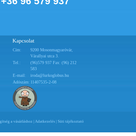
+36 96 579 937
Kapcsolat
Cím:
9200 Mosonmagyaróvár,
Várallyai utca 3.
Tel.:
(96)579 937 Fax: (96) 212
583
E-mail:
iroda@lurkoglobus.hu
Adószám:
11407535-2-08
gítség a vásárláshoz
|
Adatkezelés
|
Süti tájékoztató