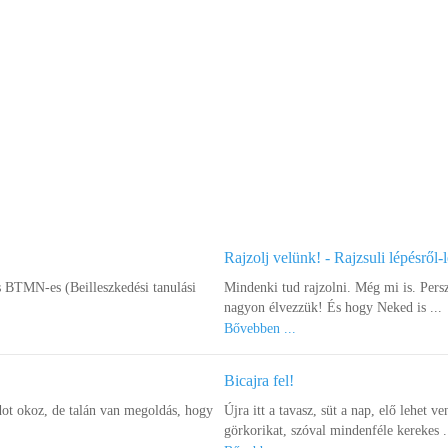
Rajzolj velünk! - Rajzsuli lépésről-
s BTMN-es (Beilleszkedési tanulási
Mindenki tud rajzolni. Még mi is. Pers
nagyon élvezzük! És hogy Neked is ...
Bővebben ...
Bicajra fel!
ot okoz, de talán van megoldás, hogy
Újra itt a tavasz, süt a nap, elő lehet ve
görkorikat, szóval mindenféle kerekes .