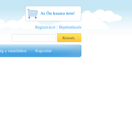
Az Ön kosara üres!
Regisztráció / Bejelentkezés
ég a vásárláshoz
Kapcsolat