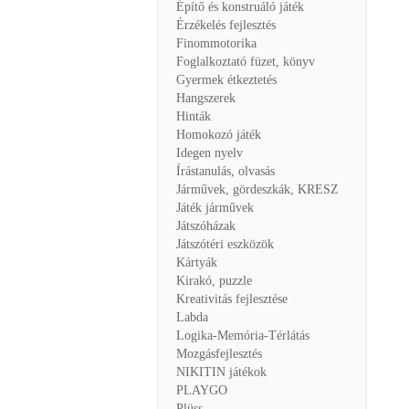
Építő és konstruáló játék
Érzékelés fejlesztés
Finommotorika
Foglalkoztató füzet, könyv
Gyermek étkeztetés
Hangszerek
Hinták
Homokozó játék
Idegen nyelv
Írástanulás, olvasás
Járművek, gördeszkák, KRESZ
Játék járművek
Játszóházak
Játszótéri eszközök
Kártyák
Kirakó, puzzle
Kreativitás fejlesztése
Labda
Logika-Memória-Térlátás
Mozgásfejlesztés
NIKITIN játékok
PLAYGO
Plüss