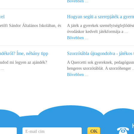
Bővebben ...
vel
Hogyan segíti a szerepjáték a gye
őfi Sándor Általános Iskolában, és
A játék a gyerekek személyiségfejlődés
óvodáskor kedvelt játékformája a ...
Bővebben ...
ndékról? Íme, néhány tipp
Szorzótábla újragondolva - játékos 
tudod mi legyen az ajándék?
A Quercetti sok gyereknek, pedagógusna
...
hengeres szorzótáblát. A szorzóhenger .
Bővebben ...