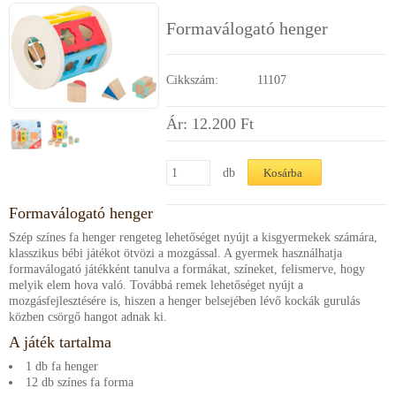
Segítség a vásárláshoz
Formaválogató henger
Kapcsolat
Cikkszám:
11107
Ár: 12.200
Ft
db
Formaválogató henger
Szép színes fa henger rengeteg lehetőséget nyújt a kisgyermekek számára,
klasszikus bébi játékot ötvözi a mozgással. A gyermek használhatja
formaválogató játékként tanulva a formákat, színeket, felismerve, hogy
melyik elem hova való. Továbbá remek lehetőséget nyújt a
mozgásfejlesztésére is, hiszen a henger belsejében lévő kockák gurulás
közben csörgő hangot adnak ki.
A játék tartalma
1 db fa henger
12 db színes fa forma