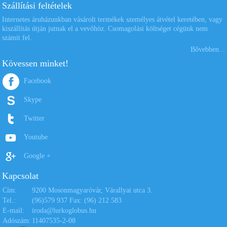
Szállítási feltételek
Internetes áruházunkban vásárolt termékek személyes átvétel keretében, vagy
kiszállítás útján jutnak el a vevőhöz. Csomagolási költséget cégünk nem
számít fel.
Bővebben...
Kövessen minket!
Facebook
Skype
Twitter
Youtube
Google +
Kapcsolat
Cím:
9200 Mosonmagyaróvár, Várallyai utca 3.
Tel.:
(96)579 937 Fax: (96) 212 583
E-mail:
iroda@lurkoglobus.hu
Adószám:
11407535-2-08