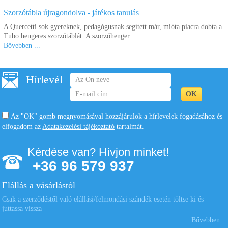
6.010 Ft
8.500 Ft
Szorzótábla újragondolva - játékos tanulás
Kosárba
Kosárba
A Quercetti sok gyereknek, pedagógusnak segített már, mióta piacra dobta a
Tubo hengeres szorzótáblát. A szorzóhenger ...
Bővebben ...
Hírlevél
Az "OK" gomb megnyomásával hozzájárulok a hírlevelek fogadásához és
elfogadom az
Adatakezelési tájékoztató
tartalmát.
Kérdése van? Hívjon minket!
+36 96 579 937
Elállás a vásárlástól
Csak a szerződéstől való elállási/felmondási szándék esetén töltse ki és
juttassa vissza
Bővebben...