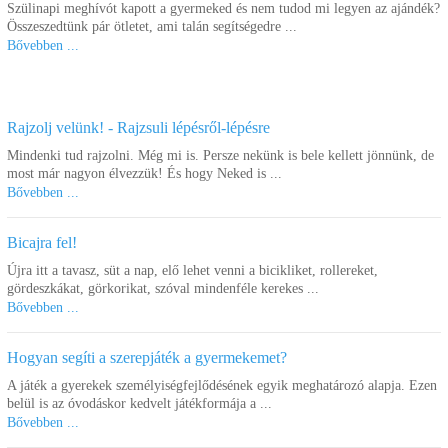
Szülinapi meghívót kapott a gyermeked és nem tudod mi legyen az ajándék?
Összeszedtünk pár ötletet, ami talán segítségedre ...
Bővebben ...
Szivárvány polip, 26 db-
Szivárvány polip, 51 db-
os dobozos
os
Rajzolj velünk! - Rajzsuli lépésről-lépésre
7.280 Ft
14.190 Ft
Mindenki tud rajzolni. Még mi is. Persze nekünk is bele kellett jönnünk, de
Kosárba
Kosárba
most már nagyon élvezzük! És hogy Neked is ...
Bővebben ...
Bicajra fel!
Újra itt a tavasz, süt a nap, elő lehet venni a bicikliket, rollereket,
gördeszkákat, görkorikat, szóval mindenféle kerekes ...
Bővebben ...
Hogyan segíti a szerepjáték a gyermekemet?
A játék a gyerekek személyiségfejlődésének egyik meghatározó alapja. Ezen
Szivárvány teknős, 17 db-
Geometriai formakirakó
belül is az óvodáskor kedvelt játékformája a ...
os dobozos
puha gumiból 11 db-os
Bővebben ...