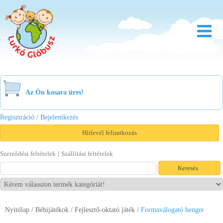
Rólunk
Óvoda
Az Ön kosara üres!
Bölcsőde
Regisztráció / Bejelentkezés
Család
Hírlevél feliratkozás
Akció
|
Szerződési feltételek
Szállítási feltételek
Újdonság
Viszonteladóknak
Nyitólap
/
Bébijátékok
/
Fejlesztő-oktató játék
Letöltések
/
Formaválogató henger