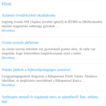
Hírek
Átmenet óvodáskorból iskoláskorba
Segítség óvodás SNI (Sajátos nevelési igényű) és BTMN-es (Beilleszkedési
tanulási magatartási nehézség) gyerekek ...
Bővebben ...
Osztás-szorzás játékosan
Guri torony
Meteor érzékelő labda
Az osztás-szorzás művelete sok gyermeknél gondot okoz, de talán van
megoldás, hogy könnyebben megbírkozzanak ezzel a nehéz ...
Bővebben ...
8.410 Ft
13.690 Ft
Kosárba
Kosárba
Nikitin játékok a fejlesztőpedagógus szemével
Gyógypedagógusként dolgozom a Rábapatonai Petőfi Sándor Általános
Iskolában, és megbízásos szerződéssel a Rábapatonai Katica ...
Bővebben ...
Szülinapra mennél és fogalmad sincs az ajándékról? Íme, néhány
tipp